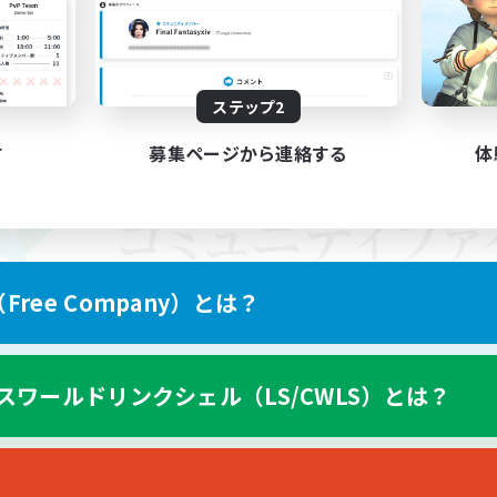
ステップ2
す
募集ページから連絡する
体
ree Company）とは？
スワールドリンクシェル（LS/CWLS）とは？
スマートフォン版へ