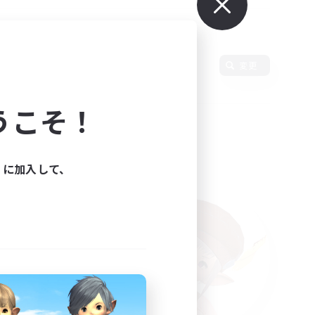
変更
うこそ！
ィに加入して、
た。