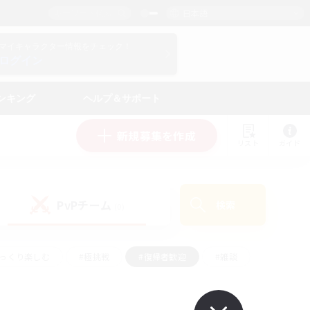
日本語
マイキャラクター情報をチェック！
ログイン
ンキング
ヘルプ＆サポート
新規募集を作成
リスト
ガイド
PvPチーム
検索
(0)
ゆっくり楽しむ
#極挑戦
#復帰者歓迎
#雑談
#ハウジング
#トレジャーハント
#レベリング
#プレイヤー主催イベント