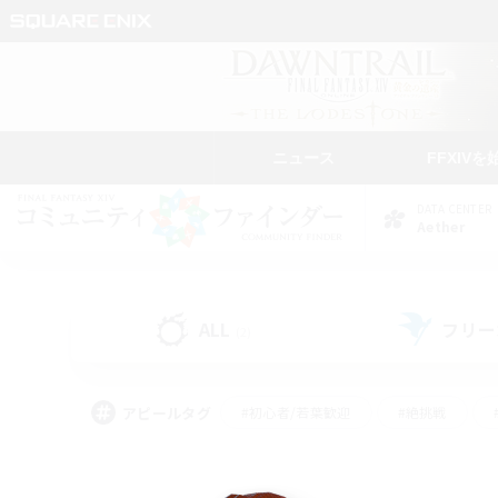
ニュース
FFXIVを
DATA CENTER
Aether
ALL
フリー
(2)
アピールタグ
#初心者/若葉歓迎
#絶挑戦
#学生中心
#なんでも楽しむ
#モブハント
#
#演奏
#ミラプリ（ミラ