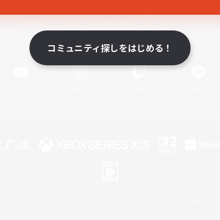
関連商品
e-STOREで購入
ゲームダウンロード
コミュニティ探しをはじめる！
Official Information
YouTube
Instagram
Twitch
LINE
著作権について
プライバシーポリシー
サポートセンター
ライセンス
ルール＆ポリシー
 Family Mark", "PlayStation", "PS5 logo", "PS5", "PS4 logo" and "PS4" are registered trademark
XBOX Sphere mark, the Series X|S logo and XBOX Series X|S are trademarks of the Microsoft gro
Nintendo Switch is a trademark of Nintendo.
ither a registered trademark or trademark of Microsoft Corporation in the United States and/or oth