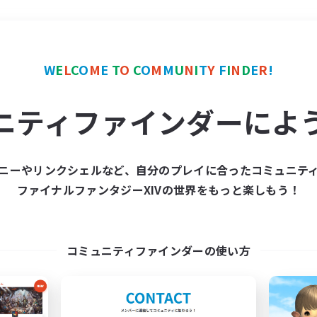
＃復帰者歓迎
使用言語
W
E
L
C
O
M
E
T
O
C
O
M
M
U
N
I
T
Y
F
I
N
D
E
R
!
ニティファインダーによ
ニーやリンクシェルなど、自分のプレイに合ったコミュニテ
ファイナルファンタジーXIVの世界をもっと楽しもう！
募集数 0件
集が見つかりませんでし
コミュニティファインダーの使い方
条件を変えて検索してみるでっす！