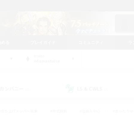
始める
プレイガイド
コミュニティ
ラ
WORLD
Adamantoise
カンパニー
LS & CWLS
(0)
(2)
#立ち上げメンバー募集
#零式挑戦
#社会人中心
#まったり
体験歓迎
#クラフター中心
#ロールプレイ
#ギャザラー中心
ージュプリズム）
#スクリーンショット撮影
#クリア目指して頑張る