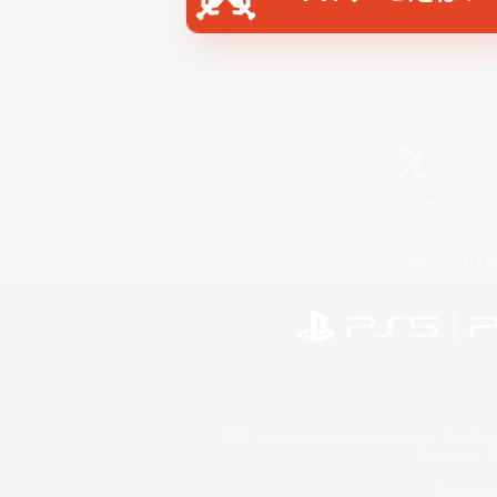
X
/
News
レーティング制度について
©2026 Sony Interactive Entertainment LLC."PlayStation
Microsoft, the 
Windows is e