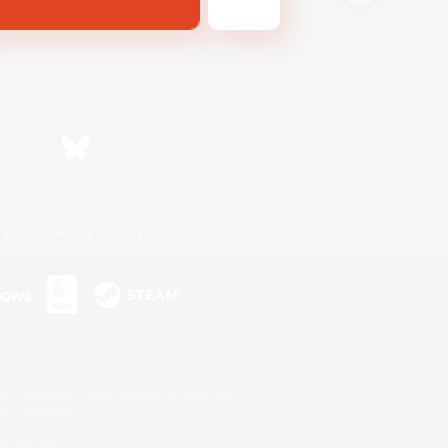
Bluesky
利用者情報の外部送信について
s or trademarks of Sony Interactive Entertainment Inc.
up of companies.
er countries.