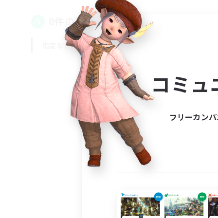
0件の募集が見つかりました！
指定なし
平日
週末
コミュ
フリーカンパ
募