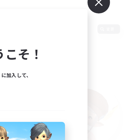
変更
うこそ！
ィに加入して、
た。