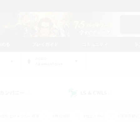
始める
プレイガイド
コミュニティ
ラ
WORLD
Adamantoise
カンパニー
LS & CWLS
(0)
(0)
#立ち上げメンバー募集
#零式挑戦
#社会人中心
#復帰者歓迎
ギャザラー中心
#モブハント
#ロールプレイ
#体験歓迎
レジャーハント
#クリア目指して頑張る
#ミラプリ（ミラージュプリ