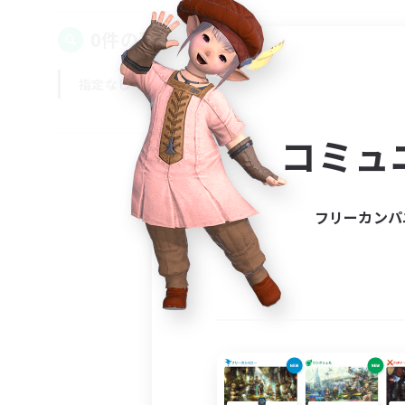
0件の募集が見つかりました！
指定なし
平日
週末
コミュ
フリーカンパ
募