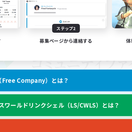
ステップ2
す
募集ページから連絡する
体
ree Company）とは？
スワールドリンクシェル（LS/CWLS）とは？
スマートフォン版へ