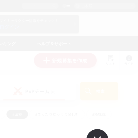
日本語
マイキャラクター情報をチェック！
ログイン
ンキング
ヘルプ＆サポート
新規募集を作成
リスト
ガイド
PvPチーム
検索
(0)
#演奏
#まったりゆっくり楽しむ
#極挑戦
#ハウジング
#レベリング
#クラフター中心
ズム）
#プレイヤー主催イベント