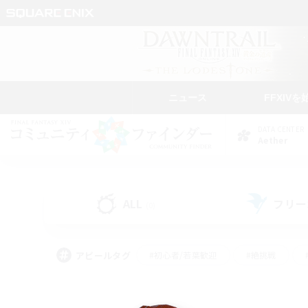
ニュース
FFXIVを
DATA CENTER
Aether
ALL
フリー
(0)
アピールタグ
#初心者/若葉歓迎
#絶挑戦
#雑談
#なんでも楽しむ
#学生中心
#
#スクリーンショット撮影
#ト