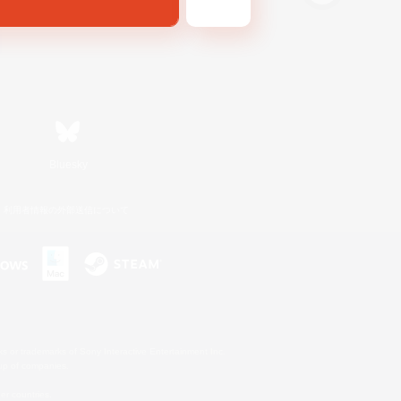
Bluesky
利用者情報の外部送信について
s or trademarks of Sony Interactive Entertainment Inc.
up of companies.
er countries.