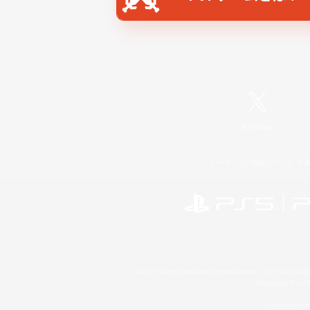
X
/
News
レーティング制度について
©2026 Sony Interactive Entertainment LLC."PlayStation
Microsoft, the 
Windows is e