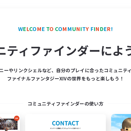
＃演奏
使用言語
W
E
L
C
O
M
E
T
O
C
O
M
M
U
N
I
T
Y
F
I
N
D
E
R
!
ニティファインダーによ
ニーやリンクシェルなど、自分のプレイに合ったコミュニテ
ファイナルファンタジーXIVの世界をもっと楽しもう！
募集数 0件
集が見つかりませんでし
コミュニティファインダーの使い方
条件を変えて検索してみるでっす！