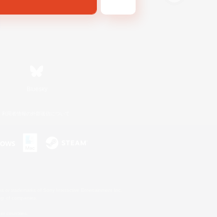
Bluesky
利用者情報の外部送信について
s or trademarks of Sony Interactive Entertainment Inc.
up of companies.
er countries.