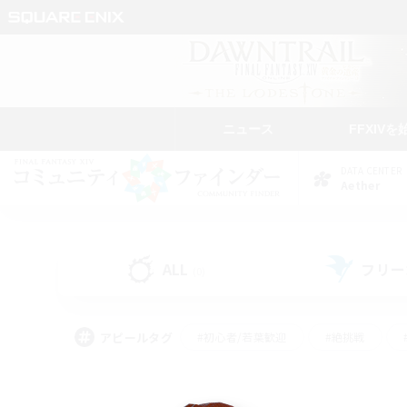
ニュース
FFXIVを
DATA CENTER
Aether
ALL
フリー
(0)
アピールタグ
#初心者/若葉歓迎
#絶挑戦
#モブハント
#学生中心
#なんでも楽しむ
#スクリーンショット撮影
#ハウジ