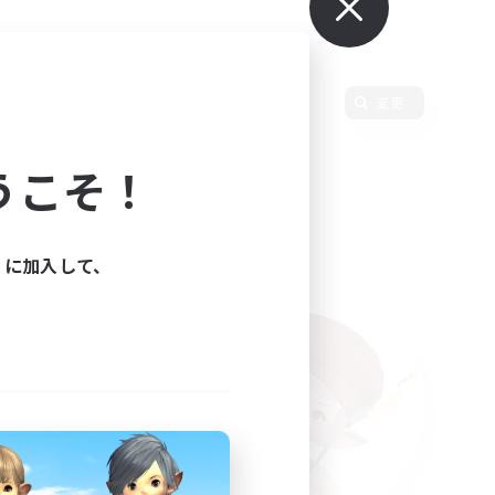
変更
うこそ！
ィに加入して、
た。