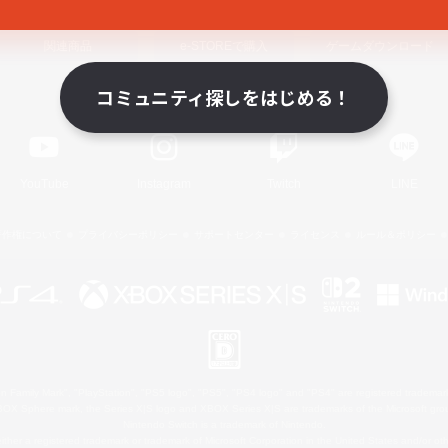
関連商品
e-STOREで購入
ゲームダウンロード
コミュニティ探しをはじめる！
Official Information
YouTube
Instagram
Twitch
LINE
著作権について
プライバシーポリシー
サポートセンター
ライセンス
ルール＆ポリシー
 Family Mark", "PlayStation", "PS5 logo", "PS5", "PS4 logo" and "PS4" are registered trademark
XBOX Sphere mark, the Series X|S logo and XBOX Series X|S are trademarks of the Microsoft gro
Nintendo Switch is a trademark of Nintendo.
ither a registered trademark or trademark of Microsoft Corporation in the United States and/or oth