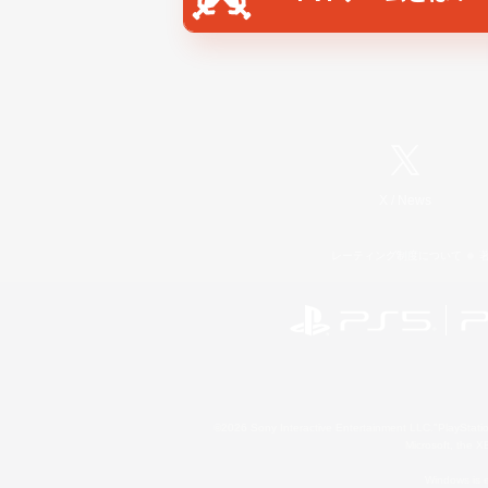
X
/
News
レーティング制度について
©2026 Sony Interactive Entertainment LLC."PlayStation
Microsoft, the 
Windows is e