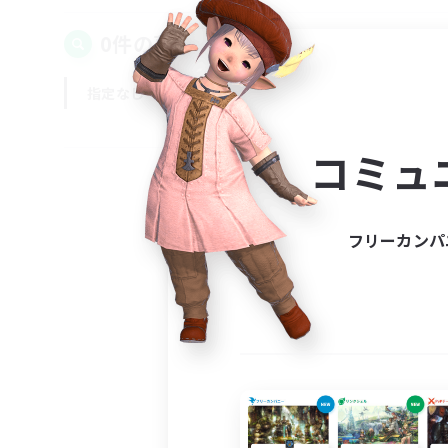
0件の募集が見つかりました！
指定なし
平日
週末
コミュ
フリーカンパ
募