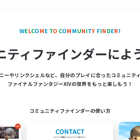
＃体験歓迎
使用言語
W
E
L
C
O
M
E
T
O
C
O
M
M
U
N
I
T
Y
F
I
N
D
E
R
!
ニティファインダーによ
ニーやリンクシェルなど、自分のプレイに合ったコミュニテ
ファイナルファンタジーXIVの世界をもっと楽しもう！
募集数 0件
集が見つかりませんでし
コミュニティファインダーの使い方
条件を変えて検索してみるでっす！