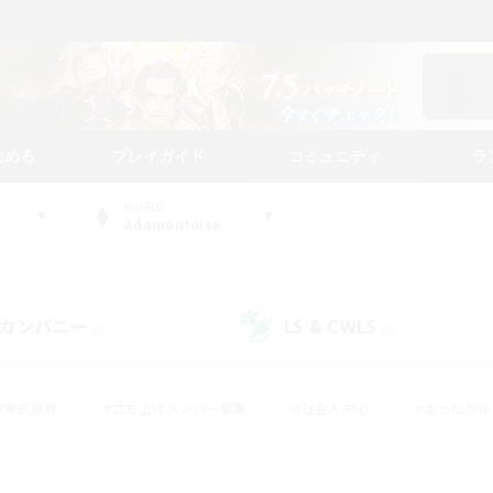
始める
プレイガイド
コミュニティ
ラ
WORLD
Adamantoise
カンパニー
LS & CWLS
(0)
(0)
#零式挑戦
#立ち上げメンバー募集
#社会人中心
#まったり
#体験歓迎
#クラフター中心
#ギャザラー中心
#ロー
ング
#演奏
#ミラプリ（ミラージュプリズム）
#クリア目指