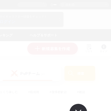
日本語
マイキャラクター情報をチェック！
ログイン
ンキング
ヘルプ＆サポート
新規募集を作成
リスト
ガイド
PvPチーム
検索
(0)
ゆっくり楽しむ
#極挑戦
#復帰者歓迎
#雑談
ルプレイ
#トレジャーハント
#レベリング
して頑張る
#プレイヤー主催イベント