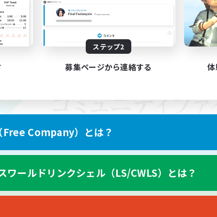
ステップ2
す
募集ページから連絡する
体
ree Company）とは？
スワールドリンクシェル（LS/CWLS）とは？
スマートフォン版へ