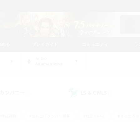
始める
プレイガイド
コミュニティ
ラ
WORLD
Adamantoise
カンパニー
LS & CWLS
(0)
(0)
#零式挑戦
#立ち上げメンバー募集
#社会人中心
#まったり
#体験歓迎
#クラフター中心
#ギャザラー中心
#ロー
ング
#演奏
#ミラプリ（ミラージュプリズム）
#クリア目指