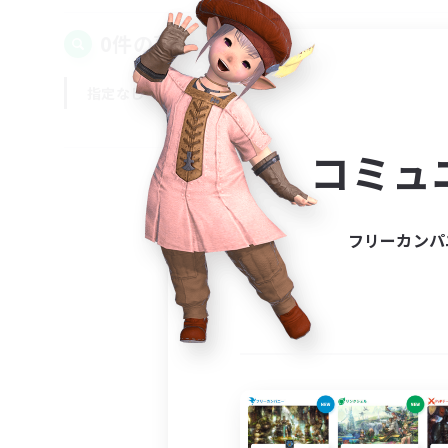
0件の募集が見つかりました！
指定なし
平日
週末
コミュ
フリーカンパ
募