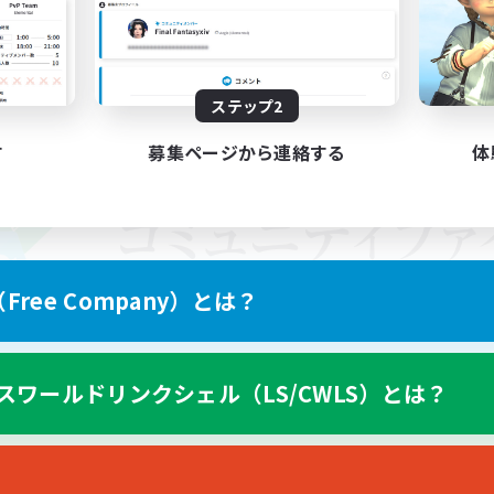
ステップ2
す
募集ページから連絡する
体
ree Company）とは？
スワールドリンクシェル（LS/CWLS）とは？
スマートフォン版へ