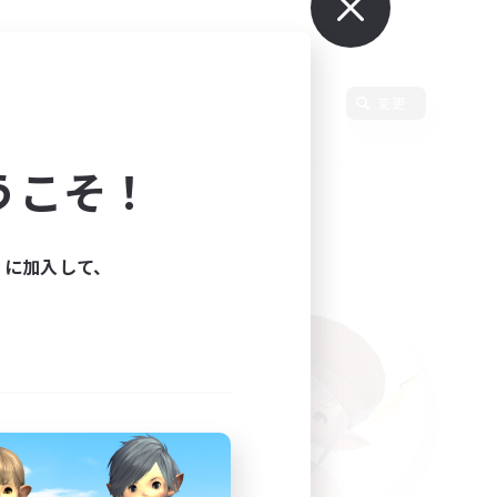
変更
うこそ！
ィに加入して、
た。