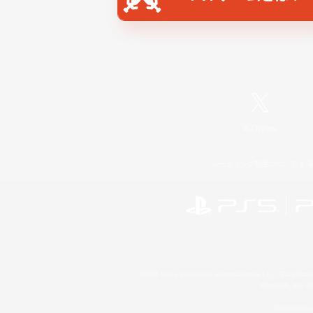
X
/
News
レーティング制度について
©2026 Sony Interactive Entertainment LLC."PlayStation
Microsoft, the 
Windows is e