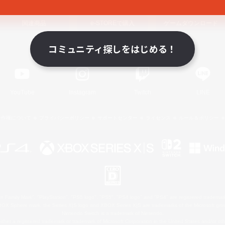
関連商品
e-STOREで購入
ゲームダウンロード
コミュニティ探しをはじめる！
Official Information
YouTube
Instagram
Twitch
LINE
著作権について
プライバシーポリシー
サポートセンター
ライセンス
ルール＆ポリシー
 Family Mark", "PlayStation", "PS5 logo", "PS5", "PS4 logo" and "PS4" are registered trademark
XBOX Sphere mark, the Series X|S logo and XBOX Series X|S are trademarks of the Microsoft gro
Nintendo Switch is a trademark of Nintendo.
ither a registered trademark or trademark of Microsoft Corporation in the United States and/or oth