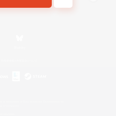
Bluesky
利用者情報の外部送信について
s or trademarks of Sony Interactive Entertainment Inc.
up of companies.
er countries.