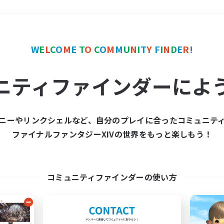
＃極挑戦
使用言語
W
E
L
C
O
M
E
T
O
C
O
M
M
U
N
I
T
Y
F
I
N
D
E
R
!
ニティファインダーによ
ニーやリンクシェルなど、自分のプレイに合ったコミュニテ
ファイナルファンタジーXIVの世界をもっと楽しもう！
募集数 0件
集が見つかりませんでし
コミュニティファインダーの使い方
条件を変えて検索してみるでっす！