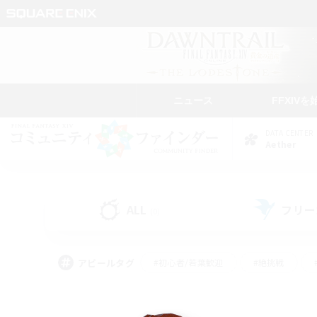
ニュース
FFXIVを
DATA CENTER
Aether
ALL
フリー
(0)
アピールタグ
#初心者/若葉歓迎
#絶挑戦
#モブハント
#学生中心
#なんでも楽しむ
#スクリーンショット撮影
#ハウジ