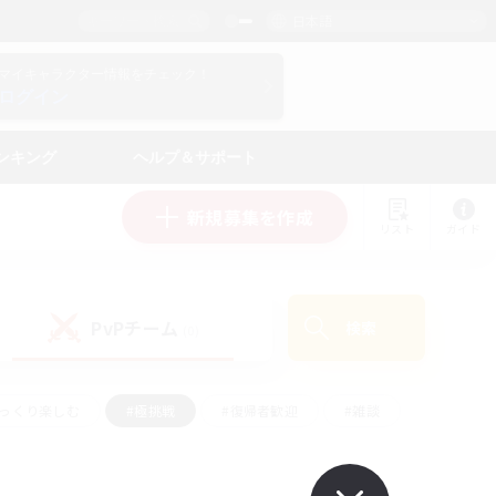
日本語
マイキャラクター情報をチェック！
ログイン
ンキング
ヘルプ＆サポート
新規募集を作成
リスト
ガイド
PvPチーム
検索
(0)
ゆっくり楽しむ
#極挑戦
#復帰者歓迎
#雑談
ルプレイ
#トレジャーハント
#レベリング
して頑張る
#プレイヤー主催イベント