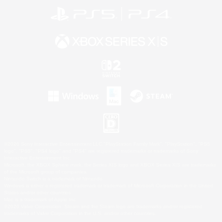
©2026 Sony Interactive Entertainment LLC."PlayStation Family Mark", "PlayStation", "PS5
logo", "PS5", "PS4 logo" and "PS4" are registered trademarks or trademarks of Sony
Interactive Entertainment Inc.
Microsoft, the XBOX Sphere mark, the Series X|S logo and XBOX Series X|S are trademarks
of the Microsoft group of companies.
Nintendo Switch is a trademark of Nintendo.
Windows is either a registered trademark or trademark of Microsoft Corporation in the United
States and/or other countries.
Mac is a trademark of Apple Inc.
©2026 Valve Corporation. Steam and the Steam logo are trademarks and/or registered
trademarks of Valve Corporation in the U.S. and/or other countries.