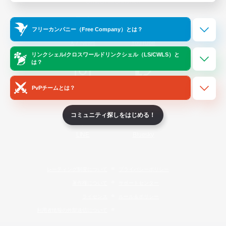
Official Information
フリーカンパニー（Free Company）とは？
/
X
News
YouTube
リンクシェル/クロスワールドリンクシェル（LS/CWLS）と
は？
PvPチームとは？
Instagram
Twitch
コミュニティ探しをはじめる！
LINE
Bluesky
レーティング制度について
プライバシーポリシー
著作権について
サポートセンター
ライセンス
ルール＆ポリシー
利用者情報の外部送信について