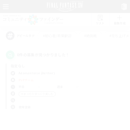
リスト
募集作成
#初心者/若葉歓迎
#絶挑戦
#立ち上げメ
アピールタグ
0件の募集が見つかりました！
指定なし
Adamantoise (Aether)
PvPチーム
平日
週末
＃まったりゆっくり楽しむ
使用言語