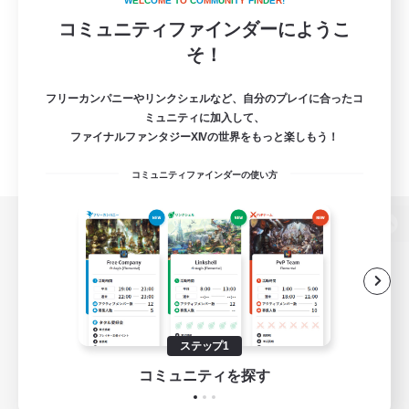
W
E
L
C
O
M
E
T
O
C
O
M
M
U
N
I
T
Y
F
I
N
D
E
R
!
コミュニティファインダーにようこ
そ！
フリーカンパニーやリンクシェルなど、自分のプレイに合ったコ
ミュニティに加入して、
ファイナルファンタジーXIVの世界をもっと楽しもう！
コミュニティファインダーの使い方
パソコン版へ
関連商品
e-STOREで購入
ステップ1
ゲームダウンロード
コミュニティを探す