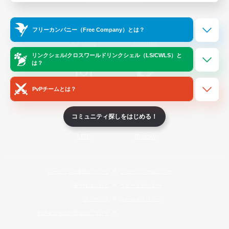
Official Information
フリーカンパニー（Free Company）とは？
/
X
News
YouTube
リンクシェル/クロスワールドリンクシェル（LS/CWLS）と
は？
PvPチームとは？
Instagram
Twitch
コミュニティ探しをはじめる！
LINE
Bluesky
レーティング制度について
プライバシーポリシー
著作権について
サポートセンター
ライセンス
ルール＆ポリシー
利用者情報の外部送信について