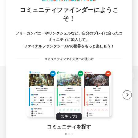
W
E
L
C
O
M
E
T
O
C
O
M
M
U
N
I
T
Y
F
I
N
D
E
R
!
コミュニティファインダーにようこ
そ！
フリーカンパニーやリンクシェルなど、自分のプレイに合ったコ
ミュニティに加入して、
ファイナルファンタジーXIVの世界をもっと楽しもう！
コミュニティファインダーの使い方
パソコン版へ
関連商品
e-STOREで購入
ステップ1
ゲームダウンロード
コミュニティを探す