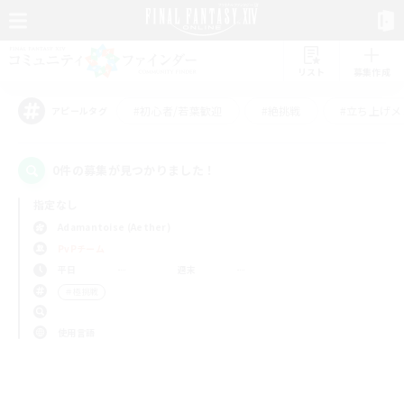
リスト
募集作成
#初心者/若葉歓迎
#絶挑戦
#立ち上げメ
アピールタグ
0件の募集が見つかりました！
指定なし
Adamantoise (Aether)
PvPチーム
平日
週末
＃極挑戦
使用言語