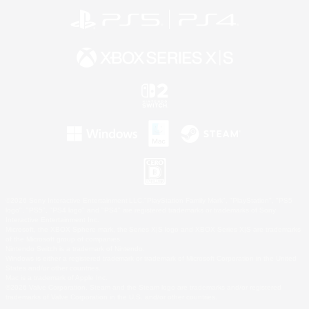
©2026 Sony Interactive Entertainment LLC."PlayStation Family Mark", "PlayStation", "PS5
logo", "PS5", "PS4 logo" and "PS4" are registered trademarks or trademarks of Sony
Interactive Entertainment Inc.
Microsoft, the XBOX Sphere mark, the Series X|S logo and XBOX Series X|S are trademarks
of the Microsoft group of companies.
Nintendo Switch is a trademark of Nintendo.
Windows is either a registered trademark or trademark of Microsoft Corporation in the United
States and/or other countries.
Mac is a trademark of Apple Inc.
©2026 Valve Corporation. Steam and the Steam logo are trademarks and/or registered
trademarks of Valve Corporation in the U.S. and/or other countries.