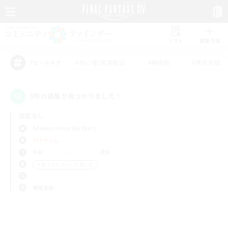
リスト
募集作成
#初心者/若葉歓迎
#絶挑戦
#零式挑戦
アピールタグ
0件の募集が見つかりました！
指定なし
Adamantoise (Aether)
PvPチーム
平日
週末
＃まったりゆっくり楽しむ
使用言語