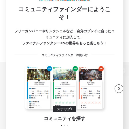
W
E
L
C
O
M
E
T
O
C
O
M
M
U
N
I
T
Y
F
I
N
D
E
R
!
コミュニティファインダーにようこ
そ！
フリーカンパニーやリンクシェルなど、自分のプレイに合ったコ
ミュニティに加入して、
ファイナルファンタジーXIVの世界をもっと楽しもう！
コミュニティファインダーの使い方
パソコン版へ
関連商品
e-STOREで購入
ステップ1
ゲームダウンロード
コミュニティを探す