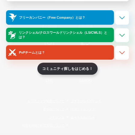
Official Information
フリーカンパニー（Free Company）とは？
/
X
News
YouTube
リンクシェル/クロスワールドリンクシェル（LS/CWLS）と
は？
PvPチームとは？
Instagram
Twitch
コミュニティ探しをはじめる！
LINE
Bluesky
レーティング制度について
プライバシーポリシー
著作権について
サポートセンター
ライセンス
ルール＆ポリシー
利用者情報の外部送信について