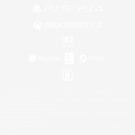
©2026 Sony Interactive Entertainment LLC."PlayStation Family Mark", "PlayStation", "PS5
logo", "PS5", "PS4 logo" and "PS4" are registered trademarks or trademarks of Sony
Interactive Entertainment Inc.
Microsoft, the XBOX Sphere mark, the Series X|S logo and XBOX Series X|S are trademarks
of the Microsoft group of companies.
Nintendo Switch is a trademark of Nintendo.
Windows is either a registered trademark or trademark of Microsoft Corporation in the United
States and/or other countries.
Mac is a trademark of Apple Inc.
©2026 Valve Corporation. Steam and the Steam logo are trademarks and/or registered
trademarks of Valve Corporation in the U.S. and/or other countries.