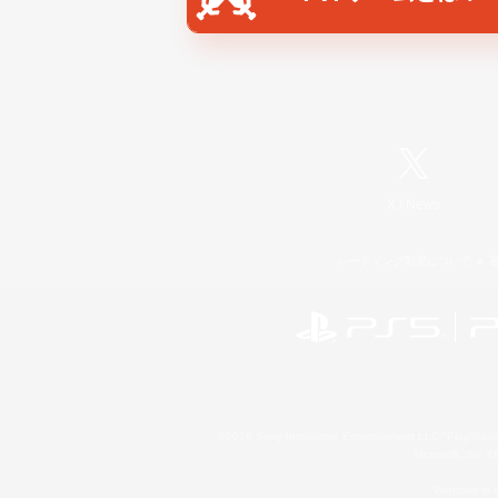
X
/
News
レーティング制度について
©2026 Sony Interactive Entertainment LLC."PlayStation
Microsoft, the 
Windows is e