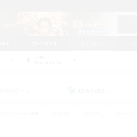
始める
プレイガイド
コミュニティ
ラ
WORLD
Adamantoise
カンパニー
LS & CWLS
(0)
(1)
#立ち上げメンバー募集
#零式挑戦
#社会人中心
#まったり
体験歓迎
#クラフター中心
#ロールプレイ
#ギャザラー中心
ージュプリズム）
#スクリーンショット撮影
#クリア目指して頑張る