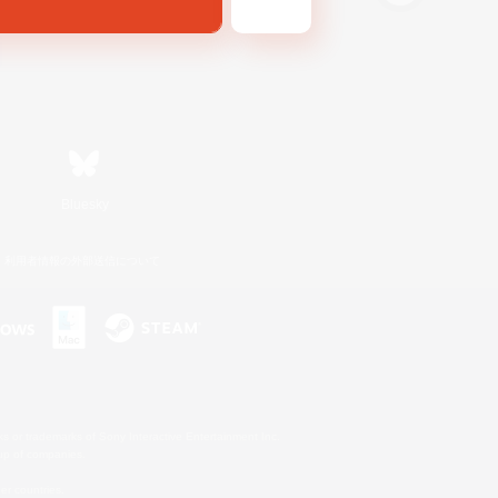
Bluesky
利用者情報の外部送信について
s or trademarks of Sony Interactive Entertainment Inc.
up of companies.
er countries.