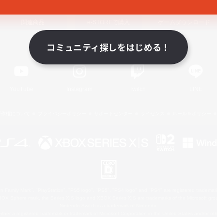
関連商品
e-STOREで購入
ゲームダウンロード
コミュニティ探しをはじめる！
Official Information
YouTube
Instagram
Twitch
LINE
著作権について
プライバシーポリシー
サポートセンター
ライセンス
ルール＆ポリシー
 Family Mark", "PlayStation", "PS5 logo", "PS5", "PS4 logo" and "PS4" are registered trademark
XBOX Sphere mark, the Series X|S logo and XBOX Series X|S are trademarks of the Microsoft gro
Nintendo Switch is a trademark of Nintendo.
ither a registered trademark or trademark of Microsoft Corporation in the United States and/or oth