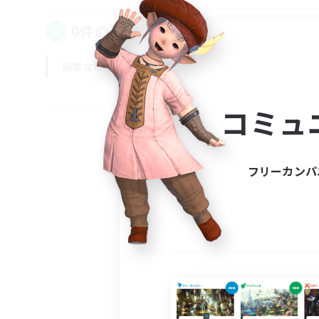
0件の募集が見つかりました！
指定なし
平日
週末
コミュ
フリーカンパ
募