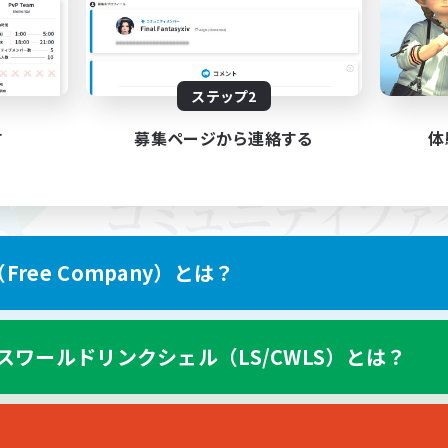
ステップ2
す
募集ページから連絡する
体
ree Company）とは？
スワールドリンクシェル（LS/CWLS）とは？
スマートフォン版へ