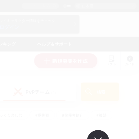
日本語
マイキャラクター情報をチェック！
ログイン
ンキング
ヘルプ＆サポート
新規募集を作成
リスト
ガイド
PvPチーム
検索
(0)
ゆっくり楽しむ
#極挑戦
#復帰者歓迎
#雑談
#ハウジング
#トレジャーハント
#レベリング
#プレイヤー主催イベント