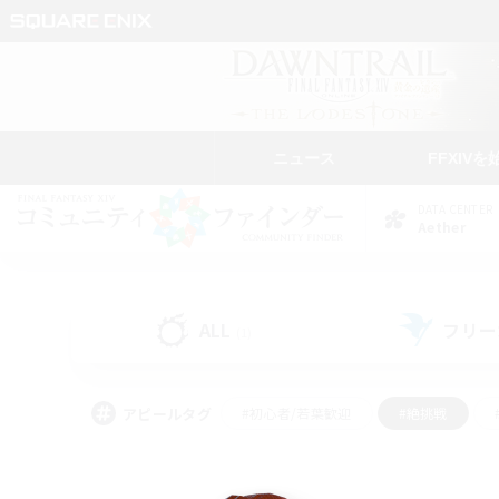
ニュース
FFXIVを
DATA CENTER
Aether
ALL
フリー
(1)
アピールタグ
#初心者/若葉歓迎
#絶挑戦
#学生中心
#なんでも楽しむ
#モブハント
#
#演奏
#ミラプリ（ミラ