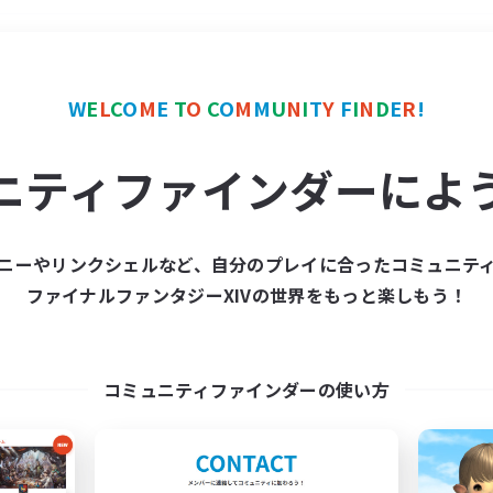
＃絶挑戦
使用言語
W
E
L
C
O
M
E
T
O
C
O
M
M
U
N
I
T
Y
F
I
N
D
E
R
!
ニティファインダーによ
ニーやリンクシェルなど、自分のプレイに合ったコミュニテ
ファイナルファンタジーXIVの世界をもっと楽しもう！
募集数 0件
集が見つかりませんでし
コミュニティファインダーの使い方
条件を変えて検索してみるでっす！