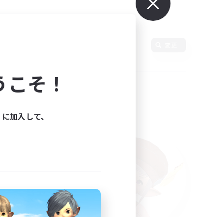
変更
うこそ！
ィに加入して、
た。