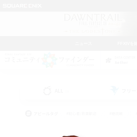
ニュース
FFXIVを
DATA CENTER
Aether
ALL
フリー
(0)
アピールタグ
#初心者/若葉歓迎
#絶挑戦
#モブハント
#学生中心
#なんでも楽しむ
#スクリーンショット撮影
#ハウジ