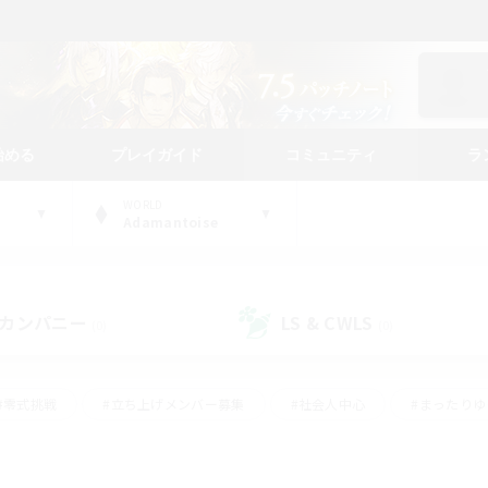
始める
プレイガイド
コミュニティ
ラ
WORLD
Adamantoise
カンパニー
LS & CWLS
(0)
(0)
#零式挑戦
#立ち上げメンバー募集
#社会人中心
#まったり
#体験歓迎
#クラフター中心
#ギャザラー中心
#ロー
ング
#演奏
#ミラプリ（ミラージュプリズム）
#クリア目指