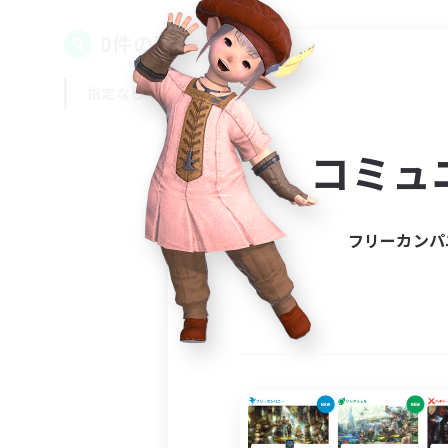
0件の募集が見つかりました！
指定なし
平日
週末
コミュ
フリーカンパ
募