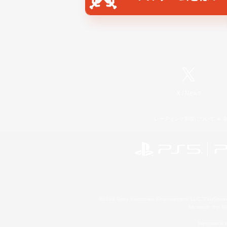
X
/
News
レーティング制度について
©2026 Sony Interactive Entertainment LLC."PlayStation
Microsoft, the 
Windows is e