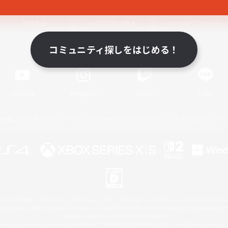
関連商品
e-STOREで購入
ゲームダウンロード
コミュニティ探しをはじめる！
Official Information
YouTube
Instagram
Twitch
LINE
著作権について
プライバシーポリシー
サポートセンター
ライセンス
ルール＆ポリシー
 Family Mark", "PlayStation", "PS5 logo", "PS5", "PS4 logo" and "PS4" are registered trademark
XBOX Sphere mark, the Series X|S logo and XBOX Series X|S are trademarks of the Microsoft gro
Nintendo Switch is a trademark of Nintendo.
ither a registered trademark or trademark of Microsoft Corporation in the United States and/or oth