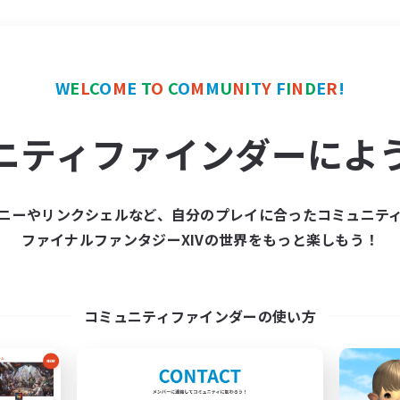
＃極挑戦
使用言語
W
E
L
C
O
M
E
T
O
C
O
M
M
U
N
I
T
Y
F
I
N
D
E
R
!
ニティファインダーによ
ニーやリンクシェルなど、自分のプレイに合ったコミュニテ
ファイナルファンタジーXIVの世界をもっと楽しもう！
募集数 0件
集が見つかりませんでし
コミュニティファインダーの使い方
条件を変えて検索してみるでっす！