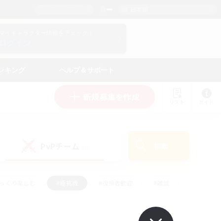
日本語
マイキャラクター情報をチェック！
ログイン
ンキング
ヘルプ＆サポート
新規募集を作成
リスト
ガイド
PvPチーム
検索
(0)
ゆっくり楽しむ
#極挑戦
#復帰者歓迎
#雑談
ルプレイ
#トレジャーハント
#レベリング
して頑張る
#プレイヤー主催イベント