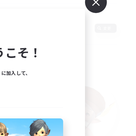
変更
うこそ！
ィに加入して、
た。