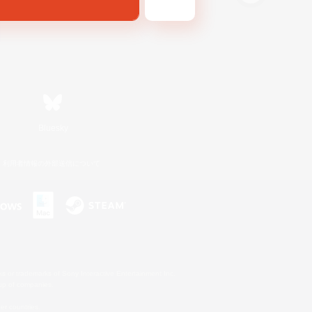
Bluesky
利用者情報の外部送信について
s or trademarks of Sony Interactive Entertainment Inc.
up of companies.
er countries.