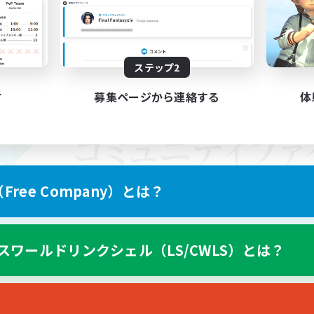
ステップ2
す
募集ページから連絡する
体
ree Company）とは？
スワールドリンクシェル（LS/CWLS）とは？
スマートフォン版へ