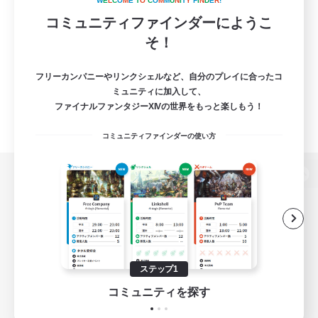
W
E
L
C
O
M
E
T
O
C
O
M
M
U
N
I
T
Y
F
I
N
D
E
R
!
コミュニティファインダーにようこ
そ！
フリーカンパニーやリンクシェルなど、自分のプレイに合ったコ
ミュニティに加入して、
ファイナルファンタジーXIVの世界をもっと楽しもう！
コミュニティファインダーの使い方
パソコン版へ
関連商品
e-STOREで購入
ステップ1
ゲームダウンロード
コミュニティを探す