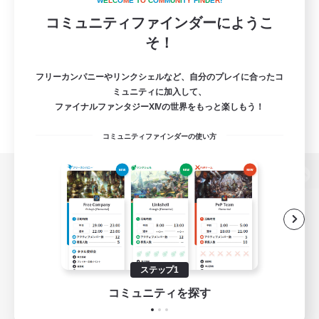
W
E
L
C
O
M
E
T
O
C
O
M
M
U
N
I
T
Y
F
I
N
D
E
R
!
コミュニティファインダーにようこ
そ！
フリーカンパニーやリンクシェルなど、自分のプレイに合ったコ
ミュニティに加入して、
ファイナルファンタジーXIVの世界をもっと楽しもう！
コミュニティファインダーの使い方
パソコン版へ
関連商品
e-STOREで購入
ステップ1
ゲームダウンロード
コミュニティを探す