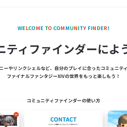
＃立ち上げメンバー募集
W
E
L
C
O
M
E
T
O
C
O
M
M
U
N
I
T
Y
F
I
N
D
E
R
!
ニティファインダーによ
ニーやリンクシェルなど、自分のプレイに合ったコミュニテ
ファイナルファンタジーXIVの世界をもっと楽しもう！
募集数 0件
集が見つかりませんでし
コミュニティファインダーの使い方
条件を変えて検索してみるでっす！