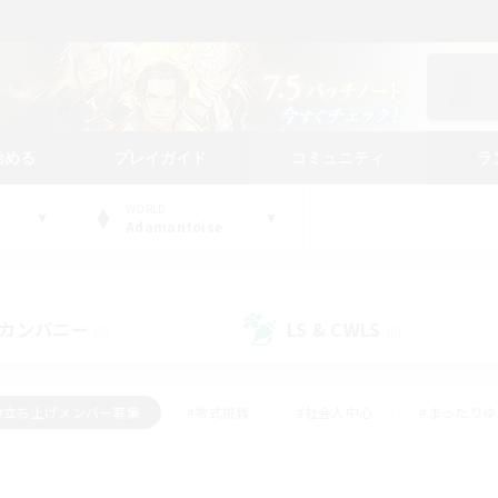
始める
プレイガイド
コミュニティ
ラ
WORLD
Adamantoise
カンパニー
LS & CWLS
(0)
(0)
#立ち上げメンバー募集
#零式挑戦
#社会人中心
#まったり
体験歓迎
#クラフター中心
#ロールプレイ
#ギャザラー中心
ージュプリズム）
#スクリーンショット撮影
#クリア目指して頑張る