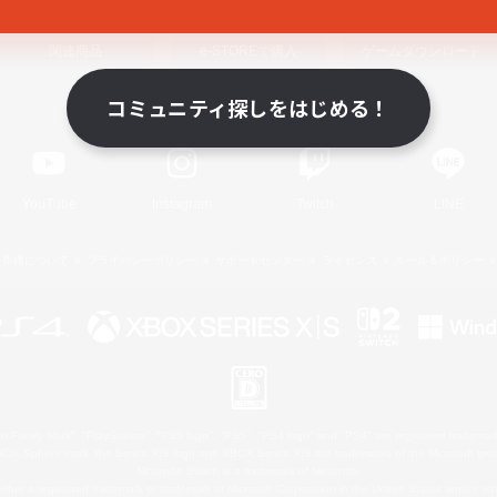
関連商品
e-STOREで購入
ゲームダウンロード
コミュニティ探しをはじめる！
Official Information
YouTube
Instagram
Twitch
LINE
著作権について
プライバシーポリシー
サポートセンター
ライセンス
ルール＆ポリシー
 Family Mark", "PlayStation", "PS5 logo", "PS5", "PS4 logo" and "PS4" are registered trademark
XBOX Sphere mark, the Series X|S logo and XBOX Series X|S are trademarks of the Microsoft gro
Nintendo Switch is a trademark of Nintendo.
ither a registered trademark or trademark of Microsoft Corporation in the United States and/or oth