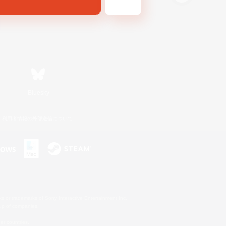
Bluesky
利用者情報の外部送信について
s or trademarks of Sony Interactive Entertainment Inc.
up of companies.
er countries.