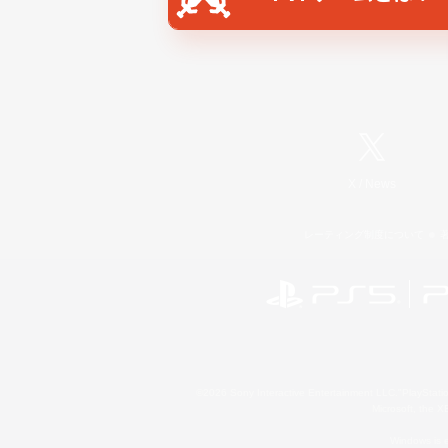
X
/
News
レーティング制度について
©2026 Sony Interactive Entertainment LLC."PlayStation
Microsoft, the 
Windows is e