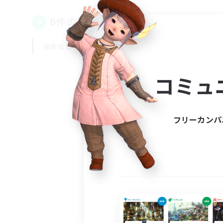
0件の募集が見つかりました！
指定なし
平日
週末
コミュ
フリーカンパ
募