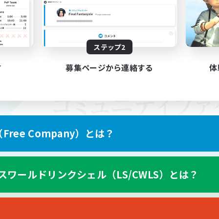
ステップ2
す
募集ページから連絡する
体
ree Company）とは？
スワールドリンクシェル（LS/CWLS）とは？
スマートフォン版へ