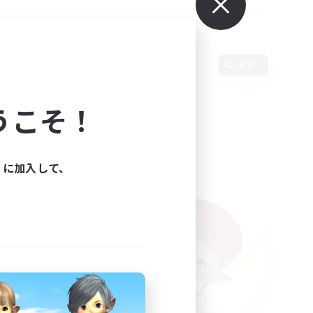
使用言語
変更
うこそ！
ィに加入して、
た。