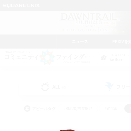
ニュース
FFXIVを
DATA CENTER
Aether
ALL
フリー
(0)
アピールタグ
#初心者/若葉歓迎
#絶挑戦
#学生中心
#なんでも楽しむ
#モブハント
#
#演奏
#ミラプリ（ミラ