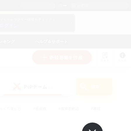
日本語
マイキャラクター情報をチェック！
ログイン
ンキング
ヘルプ＆サポート
新規募集を作成
リスト
ガイド
PvPチーム
検索
(0)
ゆっくり楽しむ
#極挑戦
#復帰者歓迎
#雑談
#ハウジング
#トレジャーハント
#レベリング
#プレイヤー主催イベント