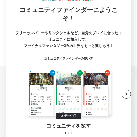
W
E
L
C
O
M
E
T
O
C
O
M
M
U
N
I
T
Y
F
I
N
D
E
R
!
コミュニティファインダーにようこ
そ！
フリーカンパニーやリンクシェルなど、自分のプレイに合ったコ
ミュニティに加入して、
ファイナルファンタジーXIVの世界をもっと楽しもう！
コミュニティファインダーの使い方
パソコン版へ
関連商品
e-STOREで購入
ステップ1
ゲームダウンロード
コミュニティを探す