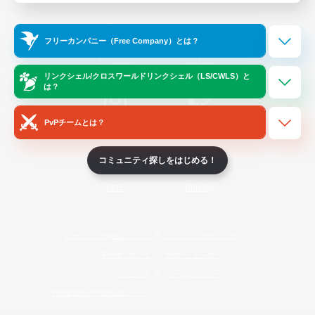
Official Information
フリーカンパニー（Free Company）とは？
/
X
News
YouTube
リンクシェル/クロスワールドリンクシェル（LS/CWLS）と
は？
PvPチームとは？
Instagram
Twitch
コミュニティ探しをはじめる！
LINE
Bluesky
レーティング制度について
プライバシーポリシー
著作権について
サポートセンター
ライセンス
ルール＆ポリシー
利用者情報の外部送信について