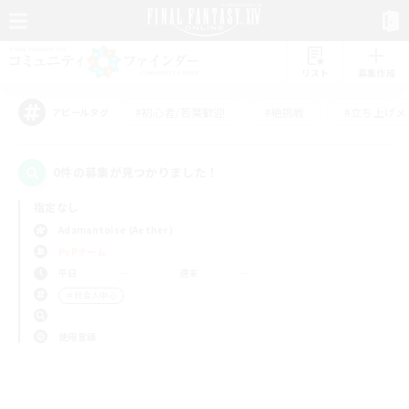
リスト
募集作成
#初心者/若葉歓迎
#絶挑戦
#立ち上げメ
アピールタグ
0件の募集が見つかりました！
指定なし
Adamantoise (Aether)
PvPチーム
平日
週末
＃社会人中心
使用言語