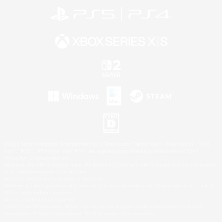
©2026 Sony Interactive Entertainment LLC."PlayStation Family Mark", "PlayStation", "PS5
logo", "PS5", "PS4 logo" and "PS4" are registered trademarks or trademarks of Sony
Interactive Entertainment Inc.
Microsoft, the XBOX Sphere mark, the Series X|S logo and XBOX Series X|S are trademarks
of the Microsoft group of companies.
Nintendo Switch is a trademark of Nintendo.
Windows is either a registered trademark or trademark of Microsoft Corporation in the United
States and/or other countries.
Mac is a trademark of Apple Inc.
©2026 Valve Corporation. Steam and the Steam logo are trademarks and/or registered
trademarks of Valve Corporation in the U.S. and/or other countries.