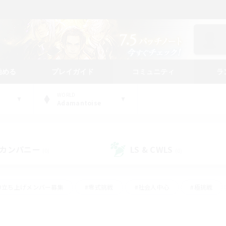
始める
プレイガイド
コミュニティ
ラ
WORLD
Adamantoise
カンパニー
LS & CWLS
(0)
(0)
#立ち上げメンバー募集
#零式挑戦
#社会人中心
#極挑戦
#体験歓迎
#ロールプレイ
#ギャザラー中心
#クラフター中
て頑張る
#スクリーンショット撮影
#ミラプリ（ミラージュプリズム