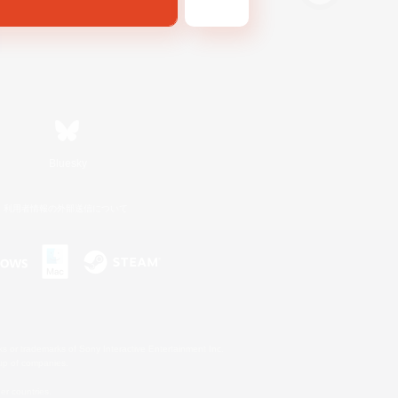
Bluesky
利用者情報の外部送信について
s or trademarks of Sony Interactive Entertainment Inc.
up of companies.
er countries.