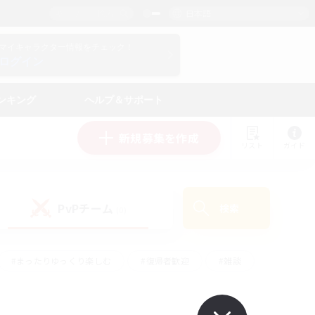
日本語
マイキャラクター情報をチェック！
ログイン
ンキング
ヘルプ＆サポート
新規募集を作成
リスト
ガイド
PvPチーム
検索
(0)
#まったりゆっくり楽しむ
#復帰者歓迎
#雑談
心
#演奏
#トレジャーハント
#ハウジング
）
#プレイヤー主催イベント