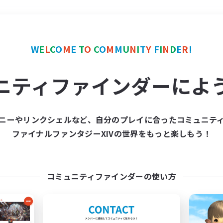
＃ミラプリ（ミラージュプリズム）
W
E
L
C
O
M
E
T
O
C
O
M
M
U
N
I
T
Y
F
I
N
D
E
R
!
ニティファインダーによ
ニーやリンクシェルなど、自分のプレイに合ったコミュニテ
ファイナルファンタジーXIVの世界をもっと楽しもう！
募集数 0件
集が見つかりませんでし
コミュニティファインダーの使い方
条件を変えて検索してみるでっす！