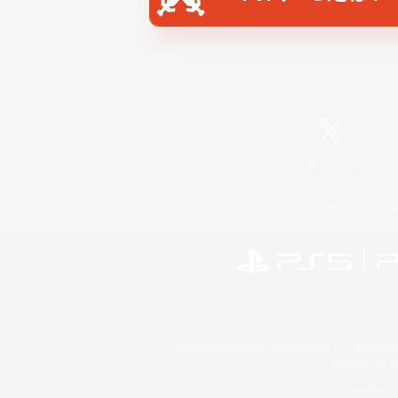
X
/
News
レーティング制度について
©2026 Sony Interactive Entertainment LLC."PlayStation
Microsoft, the 
Windows is e