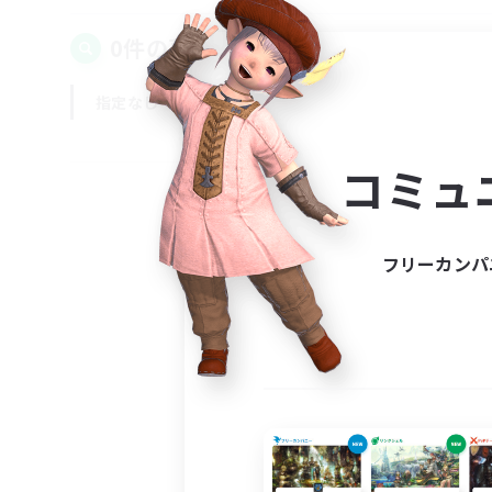
0件の募集が見つかりました！
指定なし
平日
週末
コミュ
フリーカンパ
募