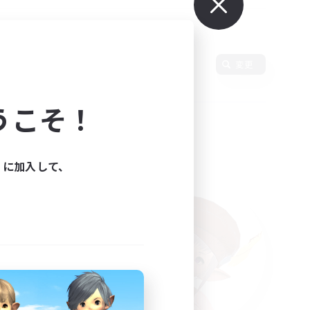
使用言語
変更
うこそ！
ィに加入して、
た。