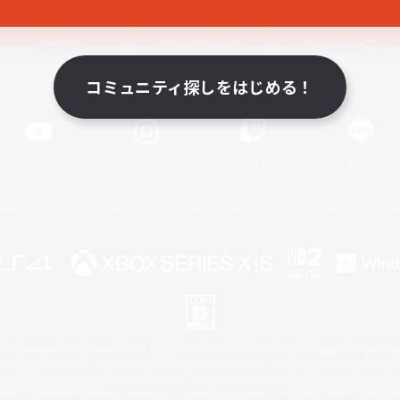
関連商品
e-STOREで購入
ゲームダウンロード
コミュニティ探しをはじめる！
Official Information
YouTube
Instagram
Twitch
LINE
著作権について
プライバシーポリシー
サポートセンター
ライセンス
ルール＆ポリシー
 Family Mark", "PlayStation", "PS5 logo", "PS5", "PS4 logo" and "PS4" are registered trademark
XBOX Sphere mark, the Series X|S logo and XBOX Series X|S are trademarks of the Microsoft gro
Nintendo Switch is a trademark of Nintendo.
ither a registered trademark or trademark of Microsoft Corporation in the United States and/or oth