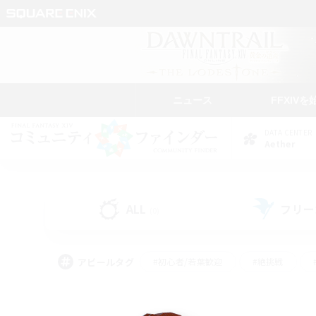
ニュース
FFXIVを
DATA CENTER
Aether
ALL
フリー
(0)
アピールタグ
#初心者/若葉歓迎
#絶挑戦
#なんでも楽しむ
#学生中心
#モブハント
#レベリング
#クリア目指し