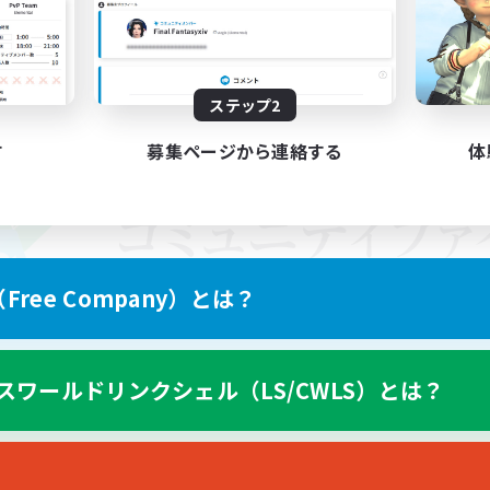
ステップ2
す
募集ページから連絡する
体
ree Company）とは？
スワールドリンクシェル（LS/CWLS）とは？
スマートフォン版へ