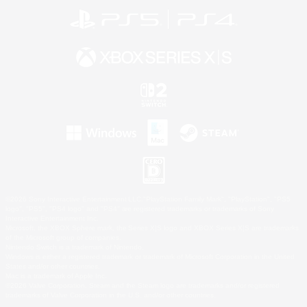
©2026 Sony Interactive Entertainment LLC."PlayStation Family Mark", "PlayStation", "PS5
logo", "PS5", "PS4 logo" and "PS4" are registered trademarks or trademarks of Sony
Interactive Entertainment Inc.
Microsoft, the XBOX Sphere mark, the Series X|S logo and XBOX Series X|S are trademarks
of the Microsoft group of companies.
Nintendo Switch is a trademark of Nintendo.
Windows is either a registered trademark or trademark of Microsoft Corporation in the United
States and/or other countries.
Mac is a trademark of Apple Inc.
©2026 Valve Corporation. Steam and the Steam logo are trademarks and/or registered
trademarks of Valve Corporation in the U.S. and/or other countries.