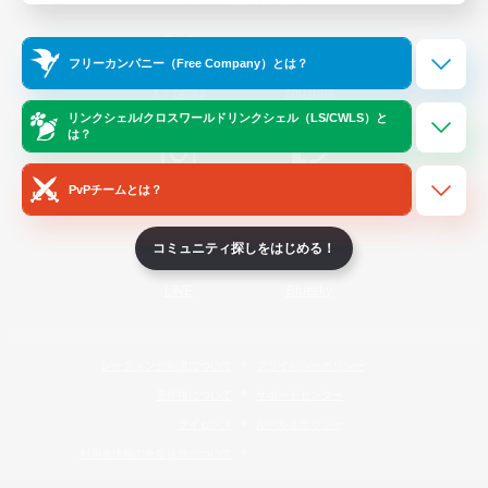
Official Information
フリーカンパニー（Free Company）とは？
/
X
News
YouTube
リンクシェル/クロスワールドリンクシェル（LS/CWLS）と
は？
PvPチームとは？
Instagram
Twitch
コミュニティ探しをはじめる！
LINE
Bluesky
レーティング制度について
プライバシーポリシー
著作権について
サポートセンター
ライセンス
ルール＆ポリシー
利用者情報の外部送信について