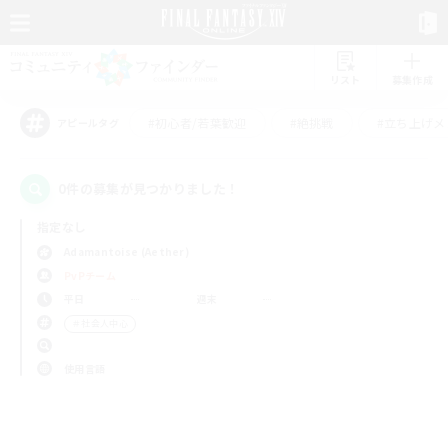
リスト
募集作成
#初心者/若葉歓迎
#絶挑戦
#立ち上げメ
アピールタグ
0件の募集が見つかりました！
指定なし
Adamantoise (Aether)
PvPチーム
平日
週末
＃社会人中心
使用言語