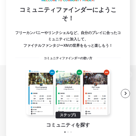
W
E
L
C
O
M
E
T
O
C
O
M
M
U
N
I
T
Y
F
I
N
D
E
R
!
コミュニティファインダーにようこ
そ！
フリーカンパニーやリンクシェルなど、自分のプレイに合ったコ
ミュニティに加入して、
ファイナルファンタジーXIVの世界をもっと楽しもう！
コミュニティファインダーの使い方
パソコン版へ
関連商品
e-STOREで購入
ステップ1
ゲームダウンロード
コミュニティを探す