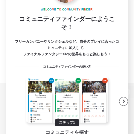
W
E
L
C
O
M
E
T
O
C
O
M
M
U
N
I
T
Y
F
I
N
D
E
R
!
コミュニティファインダーにようこ
そ！
フリーカンパニーやリンクシェルなど、自分のプレイに合ったコ
ミュニティに加入して、
ファイナルファンタジーXIVの世界をもっと楽しもう！
コミュニティファインダーの使い方
パソコン版へ
ステップ1
関連商品
e-STOREで購入
コミュニティを探す