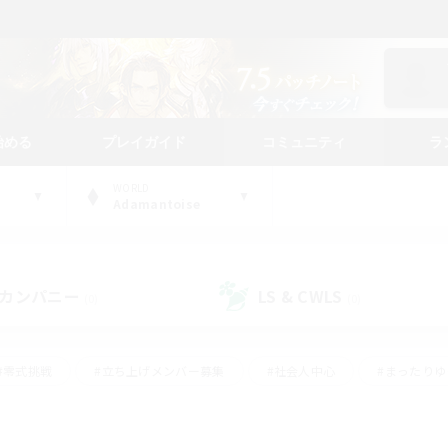
始める
プレイガイド
コミュニティ
ラ
WORLD
Adamantoise
カンパニー
LS & CWLS
(0)
(0)
#零式挑戦
#立ち上げメンバー募集
#社会人中心
#まったり
レイ
#クラフター中心
#体験歓迎
#ギャザラー中心
#
#スクリーンショット撮影
#ハウジング
#演奏
#クリア目指