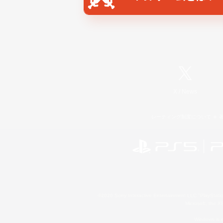
X
/
News
レーティング制度について
©2026 Sony Interactive Entertainment LLC."PlayStation
Microsoft, the 
Windows is e