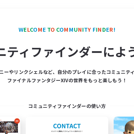
＃演奏
使用言語
W
E
L
C
O
M
E
T
O
C
O
M
M
U
N
I
T
Y
F
I
N
D
E
R
!
ニティファインダーによ
ニーやリンクシェルなど、自分のプレイに合ったコミュニテ
ファイナルファンタジーXIVの世界をもっと楽しもう！
募集数 0件
集が見つかりませんでし
コミュニティファインダーの使い方
条件を変えて検索してみるでっす！