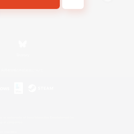
Bluesky
利用者情報の外部送信について
s or trademarks of Sony Interactive Entertainment Inc.
up of companies.
er countries.