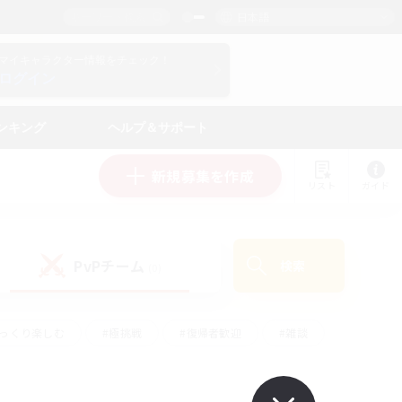
日本語
マイキャラクター情報をチェック！
ログイン
ンキング
ヘルプ＆サポート
新規募集を作成
リスト
ガイド
PvPチーム
検索
(0)
ゆっくり楽しむ
#極挑戦
#復帰者歓迎
#雑談
学生中心
#トレジャーハント
#レベリング
して頑張る
#プレイヤー主催イベント