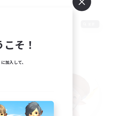
変更
うこそ！
ィに加入して、
た。