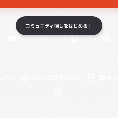
関連商品
e-STOREで購入
ゲームダウンロード
コミュニティ探しをはじめる！
Official Information
YouTube
Instagram
Twitch
LINE
著作権について
プライバシーポリシー
サポートセンター
ライセンス
ルール＆ポリシー
 Family Mark", "PlayStation", "PS5 logo", "PS5", "PS4 logo" and "PS4" are registered trademark
XBOX Sphere mark, the Series X|S logo and XBOX Series X|S are trademarks of the Microsoft gro
Nintendo Switch is a trademark of Nintendo.
ither a registered trademark or trademark of Microsoft Corporation in the United States and/or oth