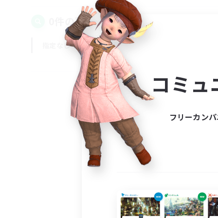
0件の募集が見つかりました！
指定なし
平日
週末
コミュ
フリーカンパ
募