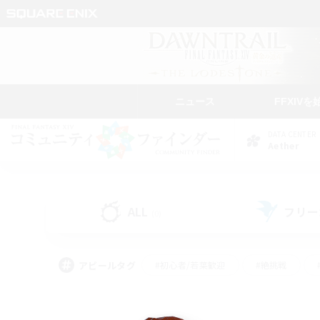
ニュース
FFXIVを
DATA CENTER
Aether
ALL
フリー
(0)
アピールタグ
#初心者/若葉歓迎
#絶挑戦
#モブハント
#なんでも楽しむ
#ロールプ
#ミラプリ（ミラージュプリズム）