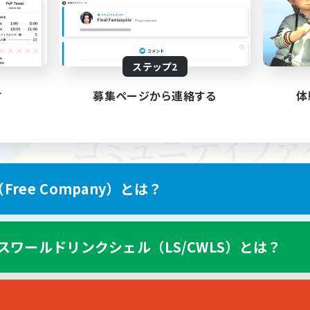
ステップ2
す
募集ページから連絡する
体
ree Company）とは？
スワールドリンクシェル（LS/CWLS）とは？
スマートフォン版へ