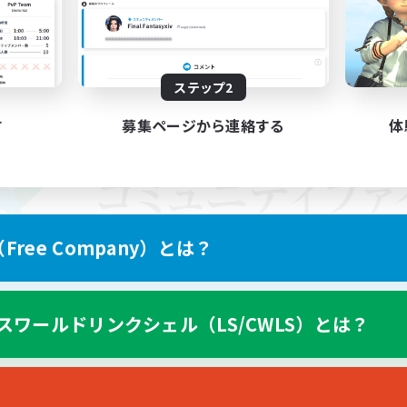
ステップ2
す
募集ページから連絡する
体
ree Company）とは？
スワールドリンクシェル（LS/CWLS）とは？
スマートフォン版へ