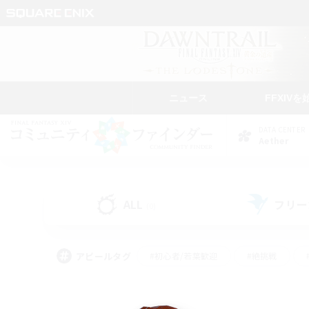
ニュース
FFXIVを
DATA CENTER
Aether
ALL
フリー
(0)
アピールタグ
#初心者/若葉歓迎
#絶挑戦
#なんでも楽しむ
#学生中心
#モブハント
#レベリング
#クリア目指し