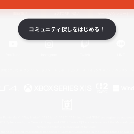
関連商品
e-STOREで購入
ゲームダウンロード
コミュニティ探しをはじめる！
Official Information
YouTube
Instagram
Twitch
LINE
著作権について
プライバシーポリシー
サポートセンター
ライセンス
ルール＆ポリシー
 Family Mark", "PlayStation", "PS5 logo", "PS5", "PS4 logo" and "PS4" are registered trademark
XBOX Sphere mark, the Series X|S logo and XBOX Series X|S are trademarks of the Microsoft gro
Nintendo Switch is a trademark of Nintendo.
ither a registered trademark or trademark of Microsoft Corporation in the United States and/or oth