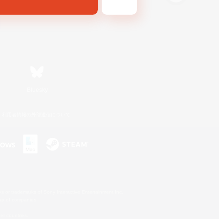
Bluesky
利用者情報の外部送信について
s or trademarks of Sony Interactive Entertainment Inc.
up of companies.
er countries.