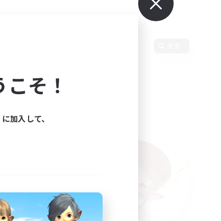
変更
うこそ！
ィに加入して、
た。