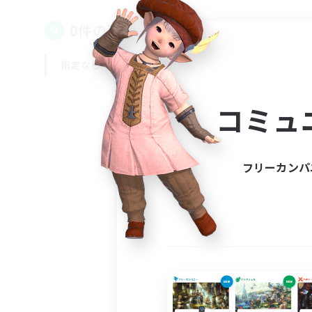
0件の募集が見つかりました！
指定なし
平日
週末
コミュ
フリーカンパ
募