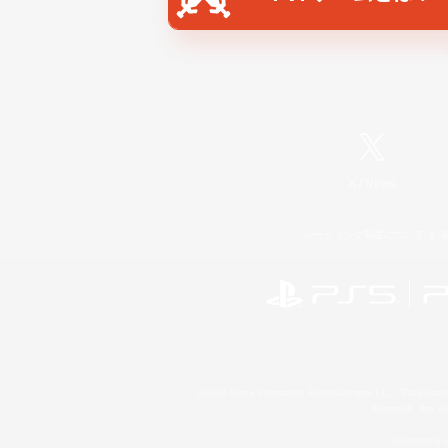
X
/
News
レーティング制度について
©2026 Sony Interactive Entertainment LLC."PlayStation
Microsoft, the 
Windows is e