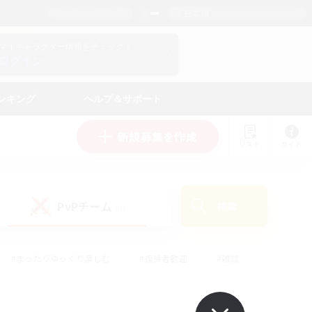
日本語
マイキャラクター情報をチェック！
ログイン
ンキング
ヘルプ＆サポート
新規募集を作成
リスト
ガイド
PvPチーム
検索
(0)
#まったりゆっくり楽しむ
#復帰者歓迎
#雑談
心
#演奏
#トレジャーハント
#ハウジング
）
#プレイヤー主催イベント