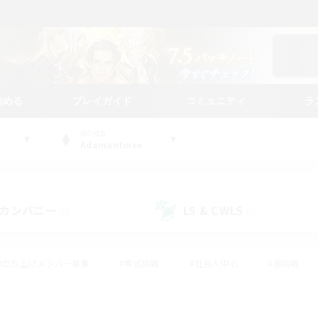
始める
プレイガイド
コミュニティ
ラ
WORLD
Adamantoise
カンパニー
LS & CWLS
(0)
(0)
#立ち上げメンバー募集
#零式挑戦
#社会人中心
#極挑戦
#体験歓迎
#ロールプレイ
#ギャザラー中心
#クラフター中
て頑張る
#スクリーンショット撮影
#ミラプリ（ミラージュプリズム