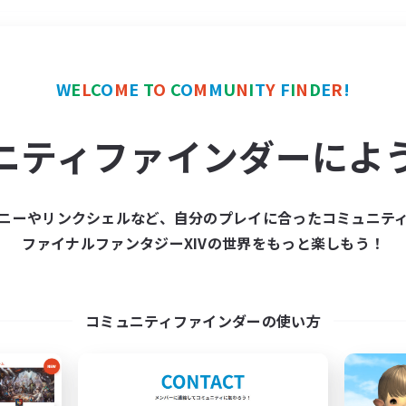
＃レベリング
使用言語
W
E
L
C
O
M
E
T
O
C
O
M
M
U
N
I
T
Y
F
I
N
D
E
R
!
ニティファインダーによ
ニーやリンクシェルなど、自分のプレイに合ったコミュニテ
ファイナルファンタジーXIVの世界をもっと楽しもう！
募集数 0件
集が見つかりませんでし
コミュニティファインダーの使い方
条件を変えて検索してみるでっす！