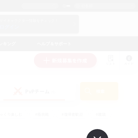
日本語
マイキャラクター情報をチェック！
ログイン
ンキング
ヘルプ＆サポート
新規募集を作成
リスト
ガイド
PvPチーム
検索
(0)
ゆっくり楽しむ
#極挑戦
#復帰者歓迎
#雑談
ルプレイ
#トレジャーハント
#レベリング
して頑張る
#プレイヤー主催イベント