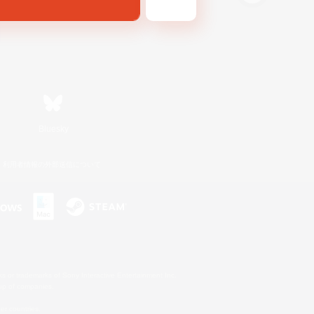
Bluesky
利用者情報の外部送信について
s or trademarks of Sony Interactive Entertainment Inc.
up of companies.
er countries.