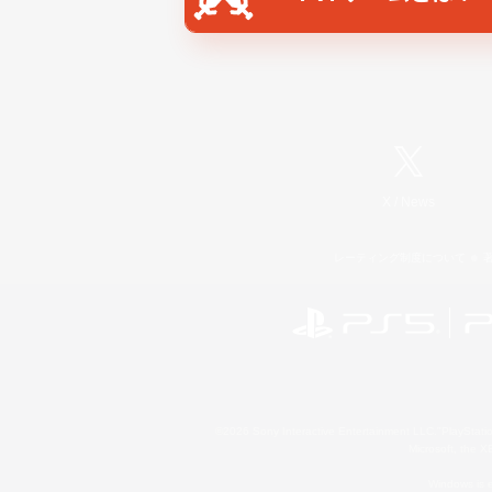
X
/
News
レーティング制度について
©2026 Sony Interactive Entertainment LLC."PlayStation
Microsoft, the 
Windows is e