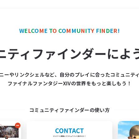
＃社会人中心
使用言語
W
E
L
C
O
M
E
T
O
C
O
M
M
U
N
I
T
Y
F
I
N
D
E
R
!
ニティファインダーによ
ニーやリンクシェルなど、自分のプレイに合ったコミュニテ
ファイナルファンタジーXIVの世界をもっと楽しもう！
募集数 0件
集が見つかりませんでし
コミュニティファインダーの使い方
条件を変えて検索してみるでっす！