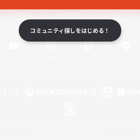
関連商品
e-STOREで購入
ゲームダウンロード
コミュニティ探しをはじめる！
Official Information
YouTube
Instagram
Twitch
LINE
著作権について
プライバシーポリシー
サポートセンター
ライセンス
ルール＆ポリシー
 Family Mark", "PlayStation", "PS5 logo", "PS5", "PS4 logo" and "PS4" are registered trademark
XBOX Sphere mark, the Series X|S logo and XBOX Series X|S are trademarks of the Microsoft gro
Nintendo Switch is a trademark of Nintendo.
ither a registered trademark or trademark of Microsoft Corporation in the United States and/or oth