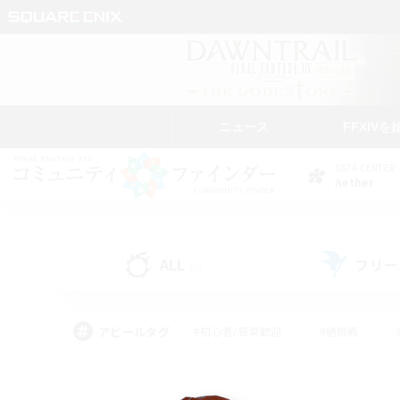
ニュース
FFXIVを
DATA CENTER
Aether
ALL
フリー
(0)
アピールタグ
#初心者/若葉歓迎
#絶挑戦
#モブハント
#学生中心
#なんでも楽しむ
#スクリーンショット撮影
#ハウジ