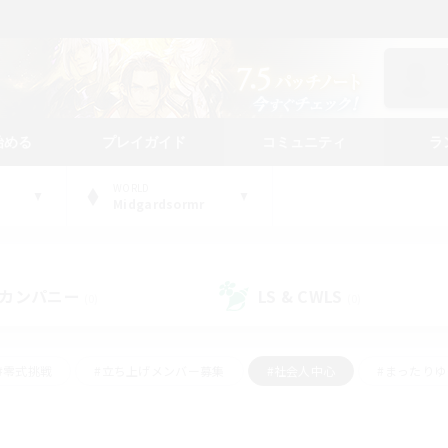
始める
プレイガイド
コミュニティ
ラ
WORLD
Midgardsormr
カンパニー
LS & CWLS
(0)
(0)
#零式挑戦
#立ち上げメンバー募集
#社会人中心
#まったり
#体験歓迎
#クラフター中心
#ギャザラー中心
#ロー
ング
#演奏
#ミラプリ（ミラージュプリズム）
#クリア目指