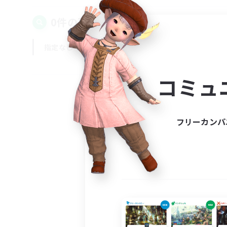
0件の募集が見つかりました！
指定なし
平日
週末
コミュ
フリーカンパ
募