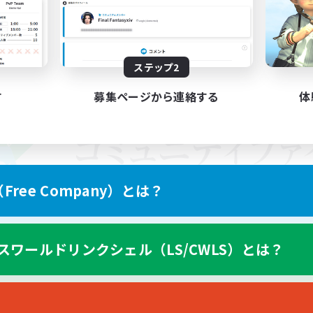
ステップ2
す
募集ページから連絡する
体
ree Company）とは？
スワールドリンクシェル（LS/CWLS）とは？
スマートフォン版へ