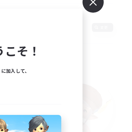
変更
うこそ！
ィに加入して、
た。