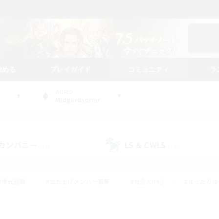
始める
プレイガイド
コミュニティ
ラ
WORLD
Midgardsormr
カンパニー
LS & CWLS
(34)
(18)
#零式挑戦
#立ち上げメンバー募集
#社会人中心
#まったり
#体験歓迎
#クラフター中心
#ギャザラー中心
#ロー
ング
#演奏
#ミラプリ（ミラージュプリズム）
#クリア目指