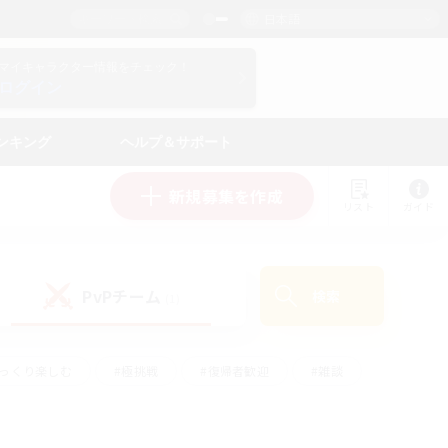
日本語
マイキャラクター情報をチェック！
ログイン
ンキング
ヘルプ＆サポート
新規募集を作成
リスト
ガイド
PvPチーム
検索
(1)
ゆっくり楽しむ
#極挑戦
#復帰者歓迎
#雑談
ルプレイ
#トレジャーハント
#レベリング
して頑張る
#プレイヤー主催イベント