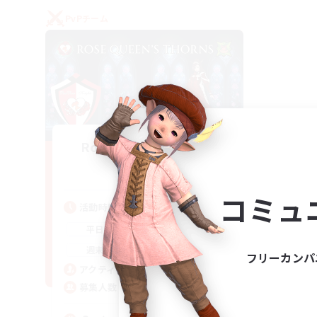
PvPチーム
Rose Queen's Thorns
追加メンバー募集
Aether
コミュ
活動時間
16:00
21:00
平日
16:00
23:00
週末
フリーカンパ
8
アクティブメンバー数
10
募集人数