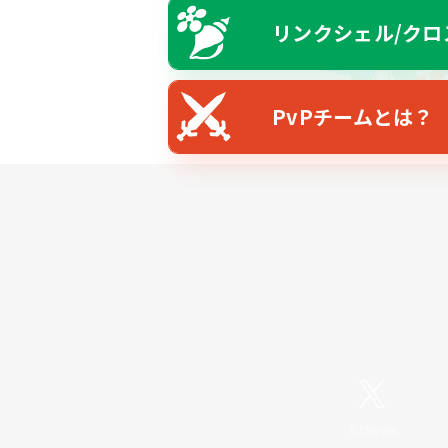
リンクシェル/クロ
PvPチームとは？
X
/
News