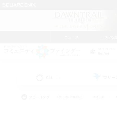
ニュース
FFXIVを
DATA CENTER
Aether
ALL
フリー
(53)
アピールタグ
#初心者/若葉歓迎
#絶挑戦
#モブハント
#学生中心
#なんでも楽しむ
#スクリーンショット撮影
#ハウジ