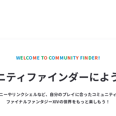
W
E
L
C
O
M
E
T
O
C
O
M
M
U
N
I
T
Y
F
I
N
D
E
R
!
ニティファインダーによ
ニーやリンクシェルなど、自分のプレイに合ったコミュニテ
ファイナルファンタジーXIVの世界をもっと楽しもう！