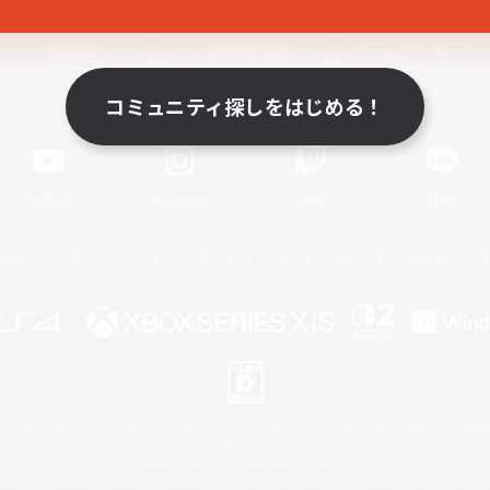
関連商品
e-STOREで購入
ゲームダウンロード
コミュニティ探しをはじめる！
Official Information
YouTube
Instagram
Twitch
LINE
著作権について
プライバシーポリシー
サポートセンター
ライセンス
ルール＆ポリシー
 Family Mark", "PlayStation", "PS5 logo", "PS5", "PS4 logo" and "PS4" are registered trademark
XBOX Sphere mark, the Series X|S logo and XBOX Series X|S are trademarks of the Microsoft gro
Nintendo Switch is a trademark of Nintendo.
ither a registered trademark or trademark of Microsoft Corporation in the United States and/or oth