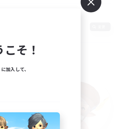
変更
うこそ！
ィに加入して、
た。