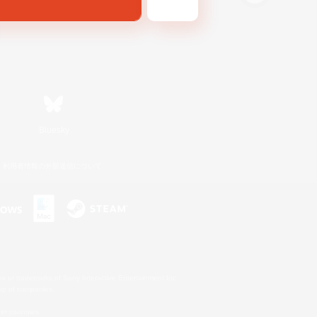
Bluesky
利用者情報の外部送信について
s or trademarks of Sony Interactive Entertainment Inc.
up of companies.
er countries.