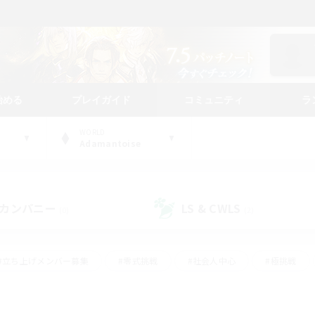
始める
プレイガイド
コミュニティ
ラ
WORLD
Adamantoise
カンパニー
LS & CWLS
(0)
(2)
#立ち上げメンバー募集
#零式挑戦
#社会人中心
#極挑戦
#体験歓迎
#ロールプレイ
#ギャザラー中心
#クラフター中
て頑張る
#スクリーンショット撮影
#ミラプリ（ミラージュプリズム