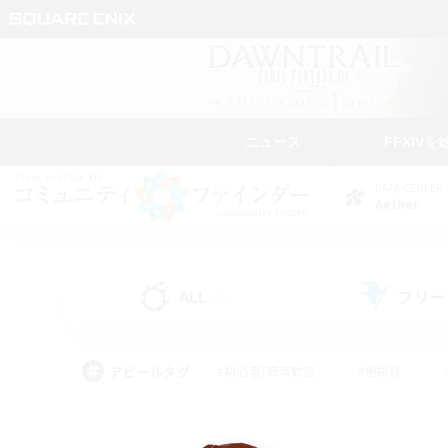
ニュース
FFXIVを
DATA CENTER
Aether
ALL
フリー
(2)
アピールタグ
#初心者/若葉歓迎
#絶挑戦
#なんでも楽しむ
#学生中心
#モブハント
#レベリング
#クリア目指し