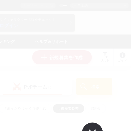
日本語
マイキャラクター情報をチェック！
ログイン
ンキング
ヘルプ＆サポート
新規募集を作成
リスト
ガイド
PvPチーム
検索
(0)
#まったりゆっくり楽しむ
#復帰者歓迎
#雑談
心
#演奏
#トレジャーハント
#ハウジング
）
#プレイヤー主催イベント