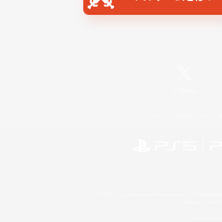
X
/
News
レーティング制度について
©2026 Sony Interactive Entertainment LLC."PlayStation
Microsoft, the 
Windows is e