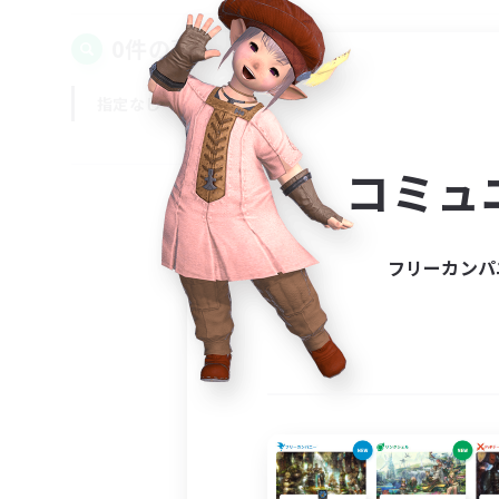
0件の募集が見つかりました！
指定なし
平日
週末
コミュ
フリーカンパ
募