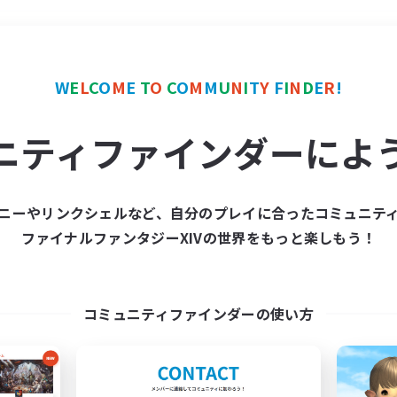
＃復帰者歓迎
使用言語
W
E
L
C
O
M
E
T
O
C
O
M
M
U
N
I
T
Y
F
I
N
D
E
R
!
ニティファインダーによ
ニーやリンクシェルなど、自分のプレイに合ったコミュニテ
ファイナルファンタジーXIVの世界をもっと楽しもう！
募集数 0件
集が見つかりませんでし
コミュニティファインダーの使い方
条件を変えて検索してみるでっす！