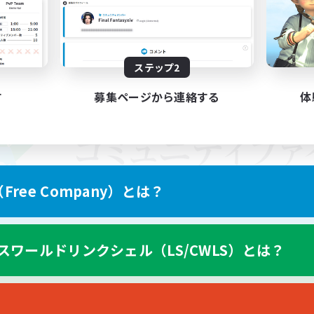
ステップ2
す
募集ページから連絡する
体
ree Company）とは？
スワールドリンクシェル（LS/CWLS）とは？
スマートフォン版へ