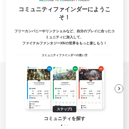
W
E
L
C
O
M
E
T
O
C
O
M
M
U
N
I
T
Y
F
I
N
D
E
R
!
コミュニティファインダーにようこ
そ！
フリーカンパニーやリンクシェルなど、自分のプレイに合ったコ
ミュニティに加入して、
ファイナルファンタジーXIVの世界をもっと楽しもう！
コミュニティファインダーの使い方
パソコン版へ
関連商品
e-STOREで購入
ステップ1
ゲームダウンロード
コミュニティを探す