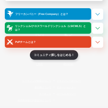
Official Information
フリーカンパニー（Free Company）とは？
/
X
News
YouTube
リンクシェル/クロスワールドリンクシェル（LS/CWLS）と
は？
PvPチームとは？
Instagram
Twitch
コミュニティ探しをはじめる！
LINE
Bluesky
レーティング制度について
プライバシーポリシー
著作権について
サポートセンター
ライセンス
ルール＆ポリシー
利用者情報の外部送信について