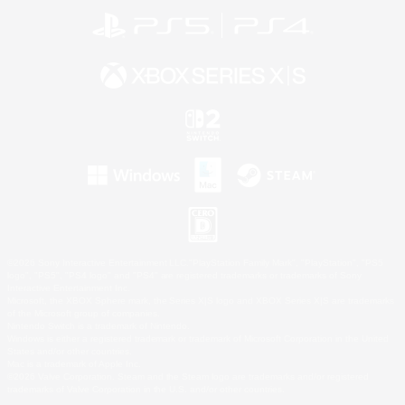
©2026 Sony Interactive Entertainment LLC."PlayStation Family Mark", "PlayStation", "PS5
logo", "PS5", "PS4 logo" and "PS4" are registered trademarks or trademarks of Sony
Interactive Entertainment Inc.
Microsoft, the XBOX Sphere mark, the Series X|S logo and XBOX Series X|S are trademarks
of the Microsoft group of companies.
Nintendo Switch is a trademark of Nintendo.
Windows is either a registered trademark or trademark of Microsoft Corporation in the United
States and/or other countries.
Mac is a trademark of Apple Inc.
©2026 Valve Corporation. Steam and the Steam logo are trademarks and/or registered
trademarks of Valve Corporation in the U.S. and/or other countries.