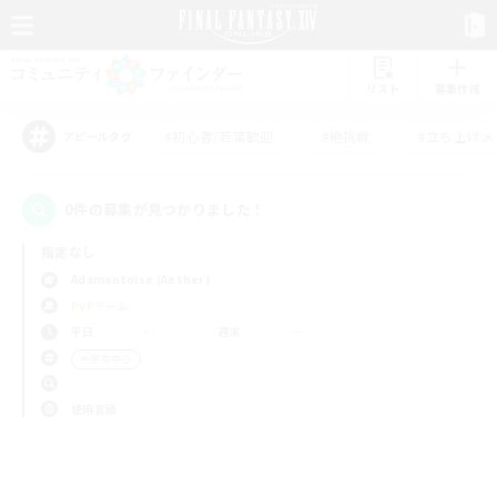
リスト
募集作成
#初心者/若葉歓迎
#絶挑戦
#立ち上げメ
アピールタグ
0件の募集が見つかりました！
指定なし
Adamantoise (Aether)
PvPチーム
平日
週末
＃学生中心
使用言語