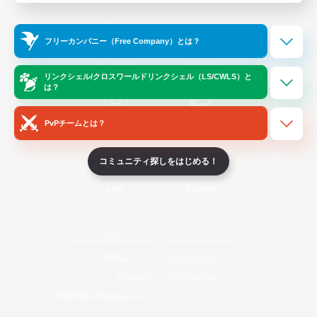
Official Information
フリーカンパニー（Free Company）とは？
/
X
News
YouTube
リンクシェル/クロスワールドリンクシェル（LS/CWLS）と
は？
PvPチームとは？
Instagram
Twitch
コミュニティ探しをはじめる！
LINE
Bluesky
レーティング制度について
プライバシーポリシー
著作権について
サポートセンター
ライセンス
ルール＆ポリシー
利用者情報の外部送信について