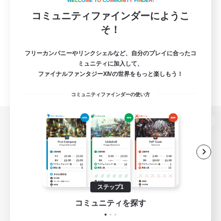
W
E
L
C
O
M
E
T
O
C
O
M
M
U
N
I
T
Y
F
I
N
D
E
R
!
コミュニティファインダーにようこ
そ！
フリーカンパニーやリンクシェルなど、自分のプレイに合ったコ
ミュニティに加入して、
ファイナルファンタジーXIVの世界をもっと楽しもう！
コミュニティファインダーの使い方
パソコン版へ
関連商品
e-STOREで購入
ステップ1
ゲームダウンロード
コミュニティを探す