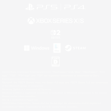
©2026 Sony Interactive Entertainment LLC."PlayStation Family Mark", "PlayStation", "PS5
logo", "PS5", "PS4 logo" and "PS4" are registered trademarks or trademarks of Sony
Interactive Entertainment Inc.
Microsoft, the XBOX Sphere mark, the Series X|S logo and XBOX Series X|S are trademarks
of the Microsoft group of companies.
Nintendo Switch is a trademark of Nintendo.
Windows is either a registered trademark or trademark of Microsoft Corporation in the United
States and/or other countries.
Mac is a trademark of Apple Inc.
©2026 Valve Corporation. Steam and the Steam logo are trademarks and/or registered
trademarks of Valve Corporation in the U.S. and/or other countries.