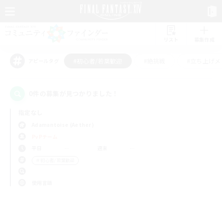
リスト
募集作成
#初心者/若葉歓迎
#絶挑戦
#立ち上げメ
アピールタグ
0件の募集が見つかりました！
指定なし
Adamantoise (Aether)
PvPチーム
平日
週末
＃初心者/若葉歓迎
使用言語