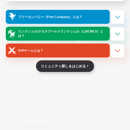
Official Information
フリーカンパニー（Free Company）とは？
/
X
News
YouTube
リンクシェル/クロスワールドリンクシェル（LS/CWLS）と
は？
PvPチームとは？
Instagram
Twitch
コミュニティ探しをはじめる！
LINE
Bluesky
レーティング制度について
プライバシーポリシー
著作権について
サポートセンター
ライセンス
ルール＆ポリシー
利用者情報の外部送信について