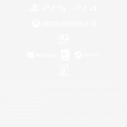
©2026 Sony Interactive Entertainment LLC."PlayStation Family Mark", "PlayStation", "PS5
logo", "PS5", "PS4 logo" and "PS4" are registered trademarks or trademarks of Sony
Interactive Entertainment Inc.
Microsoft, the XBOX Sphere mark, the Series X|S logo and XBOX Series X|S are trademarks
of the Microsoft group of companies.
Nintendo Switch is a trademark of Nintendo.
Windows is either a registered trademark or trademark of Microsoft Corporation in the United
States and/or other countries.
Mac is a trademark of Apple Inc.
©2026 Valve Corporation. Steam and the Steam logo are trademarks and/or registered
trademarks of Valve Corporation in the U.S. and/or other countries.