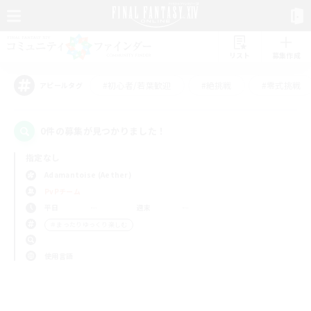
リスト
募集作成
#初心者/若葉歓迎
#絶挑戦
#零式挑戦
アピールタグ
0件の募集が見つかりました！
指定なし
Adamantoise (Aether)
PvPチーム
平日
週末
＃まったりゆっくり楽しむ
使用言語