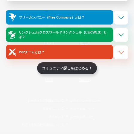
Official Information
フリーカンパニー（Free Company）とは？
/
X
News
YouTube
リンクシェル/クロスワールドリンクシェル（LS/CWLS）と
は？
PvPチームとは？
Instagram
Twitch
コミュニティ探しをはじめる！
LINE
Bluesky
レーティング制度について
プライバシーポリシー
著作権について
サポートセンター
ライセンス
ルール＆ポリシー
利用者情報の外部送信について