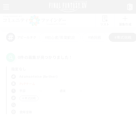
リスト
募集作成
#初心者/若葉歓迎
#絶挑戦
#零式挑戦
アピールタグ
0件の募集が見つかりました！
指定なし
Adamantoise (Aether)
PvPチーム
平日
週末
＃零式挑戦
使用言語