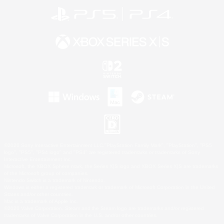
©2026 Sony Interactive Entertainment LLC."PlayStation Family Mark", "PlayStation", "PS5
logo", "PS5", "PS4 logo" and "PS4" are registered trademarks or trademarks of Sony
Interactive Entertainment Inc.
Microsoft, the XBOX Sphere mark, the Series X|S logo and XBOX Series X|S are trademarks
of the Microsoft group of companies.
Nintendo Switch is a trademark of Nintendo.
Windows is either a registered trademark or trademark of Microsoft Corporation in the United
States and/or other countries.
Mac is a trademark of Apple Inc.
©2026 Valve Corporation. Steam and the Steam logo are trademarks and/or registered
trademarks of Valve Corporation in the U.S. and/or other countries.