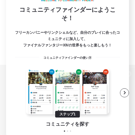
W
E
L
C
O
M
E
T
O
C
O
M
M
U
N
I
T
Y
F
I
N
D
E
R
!
コミュニティファインダーにようこ
そ！
フリーカンパニーやリンクシェルなど、自分のプレイに合ったコ
ミュニティに加入して、
ファイナルファンタジーXIVの世界をもっと楽しもう！
コミュニティファインダーの使い方
パソコン版へ
関連商品
e-STOREで購入
ステップ1
ゲームダウンロード
コミュニティを探す