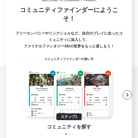
W
E
L
C
O
M
E
T
O
C
O
M
M
U
N
I
T
Y
F
I
N
D
E
R
!
コミュニティファインダーにようこ
そ！
フリーカンパニーやリンクシェルなど、自分のプレイに合ったコ
ミュニティに加入して、
ファイナルファンタジーXIVの世界をもっと楽しもう！
コミュニティファインダーの使い方
パソコン版へ
関連商品
e-STOREで購入
ステップ1
ゲームダウンロード
コミュニティを探す