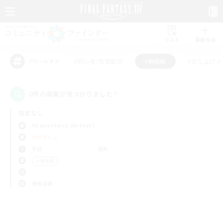
リスト
募集作成
#初心者/若葉歓迎
#絶挑戦
#立ち上げメ
アピールタグ
0件の募集が見つかりました！
指定なし
Adamantoise (Aether)
PvPチーム
平日
週末
＃絶挑戦
使用言語