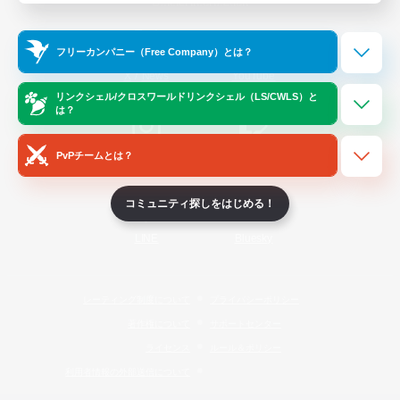
Official Information
フリーカンパニー（Free Company）とは？
/
X
News
YouTube
リンクシェル/クロスワールドリンクシェル（LS/CWLS）と
は？
PvPチームとは？
Instagram
Twitch
コミュニティ探しをはじめる！
LINE
Bluesky
レーティング制度について
プライバシーポリシー
著作権について
サポートセンター
ライセンス
ルール＆ポリシー
利用者情報の外部送信について