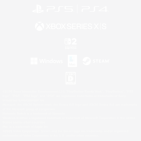
©2026 Sony Interactive Entertainment LLC."PlayStation Family Mark", "PlayStation", "PS5
logo", "PS5", "PS4 logo" and "PS4" are registered trademarks or trademarks of Sony
Interactive Entertainment Inc.
Microsoft, the XBOX Sphere mark, the Series X|S logo and XBOX Series X|S are trademarks
of the Microsoft group of companies.
Nintendo Switch is a trademark of Nintendo.
Windows is either a registered trademark or trademark of Microsoft Corporation in the United
States and/or other countries.
Mac is a trademark of Apple Inc.
©2026 Valve Corporation. Steam and the Steam logo are trademarks and/or registered
trademarks of Valve Corporation in the U.S. and/or other countries.