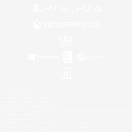
©2026 Sony Interactive Entertainment LLC."PlayStation Family Mark", "PlayStation", "PS5
logo", "PS5", "PS4 logo" and "PS4" are registered trademarks or trademarks of Sony
Interactive Entertainment Inc.
Microsoft, the XBOX Sphere mark, the Series X|S logo and XBOX Series X|S are trademarks
of the Microsoft group of companies.
Nintendo Switch is a trademark of Nintendo.
Windows is either a registered trademark or trademark of Microsoft Corporation in the United
States and/or other countries.
Mac is a trademark of Apple Inc.
©2026 Valve Corporation. Steam and the Steam logo are trademarks and/or registered
trademarks of Valve Corporation in the U.S. and/or other countries.