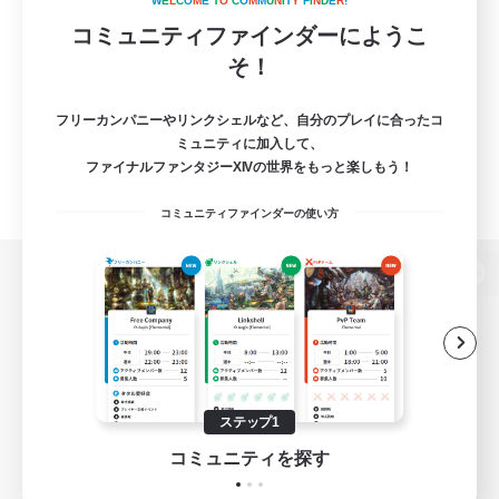
W
E
L
C
O
M
E
T
O
C
O
M
M
U
N
I
T
Y
F
I
N
D
E
R
!
コミュニティファインダーにようこ
そ！
フリーカンパニーやリンクシェルなど、自分のプレイに合ったコ
ミュニティに加入して、
ファイナルファンタジーXIVの世界をもっと楽しもう！
コミュニティファインダーの使い方
パソコン版へ
関連商品
e-STOREで購入
ステップ1
ゲームダウンロード
コミュニティを探す