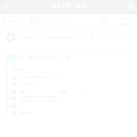
リスト
募集作成
#初心者/若葉歓迎
#絶挑戦
#零式挑戦
アピールタグ
0件の募集が見つかりました！
指定なし
Adamantoise (Aether)
PvPチーム
平日
週末
＃まったりゆっくり楽しむ
使用言語