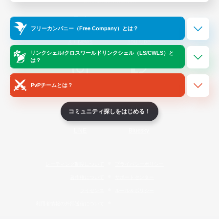
Official Information
フリーカンパニー（Free Company）とは？
/
X
News
YouTube
リンクシェル/クロスワールドリンクシェル（LS/CWLS）と
は？
PvPチームとは？
Instagram
Twitch
コミュニティ探しをはじめる！
LINE
Bluesky
レーティング制度について
プライバシーポリシー
著作権について
サポートセンター
ライセンス
ルール＆ポリシー
利用者情報の外部送信について