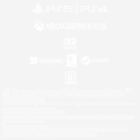
©2026 Sony Interactive Entertainment LLC."PlayStation Family Mark", "PlayStation", "PS5
logo", "PS5", "PS4 logo" and "PS4" are registered trademarks or trademarks of Sony
Interactive Entertainment Inc.
Microsoft, the XBOX Sphere mark, the Series X|S logo and XBOX Series X|S are trademarks
of the Microsoft group of companies.
Nintendo Switch is a trademark of Nintendo.
Windows is either a registered trademark or trademark of Microsoft Corporation in the United
States and/or other countries.
Mac is a trademark of Apple Inc.
©2026 Valve Corporation. Steam and the Steam logo are trademarks and/or registered
trademarks of Valve Corporation in the U.S. and/or other countries.