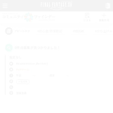
リスト
募集作成
#初心者/若葉歓迎
#絶挑戦
#立ち上げメ
アピールタグ
0件の募集が見つかりました！
指定なし
Adamantoise (Aether)
PvPチーム
平日
週末
＃極挑戦
使用言語