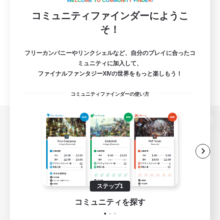
W
E
L
C
O
M
E
T
O
C
O
M
M
U
N
I
T
Y
F
I
N
D
E
R
!
コミュニティファインダーにようこ
そ！
フリーカンパニーやリンクシェルなど、自分のプレイに合ったコ
ミュニティに加入して、
ファイナルファンタジーXIVの世界をもっと楽しもう！
コミュニティファインダーの使い方
パソコン版へ
関連商品
e-STOREで購入
ステップ1
ゲームダウンロード
コミュニティを探す