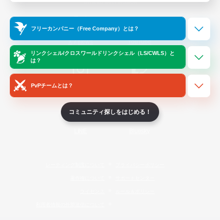
Official Information
フリーカンパニー（Free Company）とは？
/
X
News
YouTube
リンクシェル/クロスワールドリンクシェル（LS/CWLS）と
は？
PvPチームとは？
Instagram
Twitch
コミュニティ探しをはじめる！
LINE
Bluesky
レーティング制度について
プライバシーポリシー
著作権について
サポートセンター
ライセンス
ルール＆ポリシー
利用者情報の外部送信について