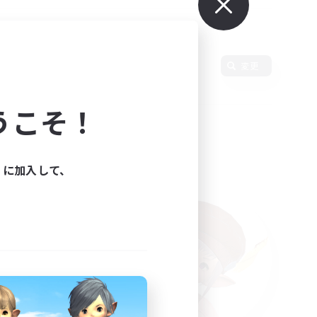
使用言語
変更
うこそ！
ィに加入して、
た。