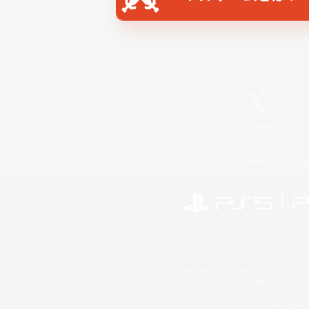
X
/
News
レーティング制度について
©2026 Sony Interactive Entertainment LLC."PlayStation
Microsoft, the 
Windows is e