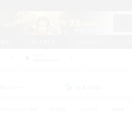
始める
プレイガイド
コミュニティ
ラ
WORLD
Adamantoise
カンパニー
LS & CWLS
(0)
(0)
#立ち上げメンバー募集
#零式挑戦
#社会人中心
#極挑戦
#体験歓迎
#ロールプレイ
#ギャザラー中心
#クラフター中
て頑張る
#スクリーンショット撮影
#ミラプリ（ミラージュプリズム