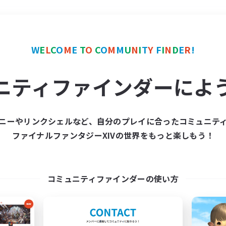
＃プレイヤー主催イベント
W
E
L
C
O
M
E
T
O
C
O
M
M
U
N
I
T
Y
F
I
N
D
E
R
!
ニティファインダーによ
ニーやリンクシェルなど、自分のプレイに合ったコミュニテ
ファイナルファンタジーXIVの世界をもっと楽しもう！
募集数 0件
集が見つかりませんでし
コミュニティファインダーの使い方
条件を変えて検索してみるでっす！