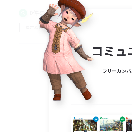
0件の募集が見つかりました！
指定なし
平日
週末
コミュ
フリーカンパ
募