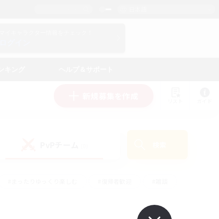
日本語
マイキャラクター情報をチェック！
ログイン
ンキング
ヘルプ＆サポート
新規募集を作成
リスト
ガイド
PvPチーム
検索
(0)
#まったりゆっくり楽しむ
#復帰者歓迎
#雑談
心
#演奏
#トレジャーハント
#ハウジング
）
#プレイヤー主催イベント