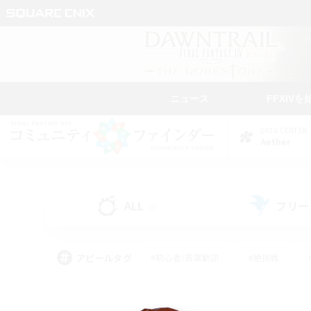
ニュース
FFXIVを
DATA CENTER
Aether
ALL
フリー
(0)
アピールタグ
#初心者/若葉歓迎
#絶挑戦
#なんでも楽しむ
#学生中心
#モブハント
#レベリング
#クリア目指し