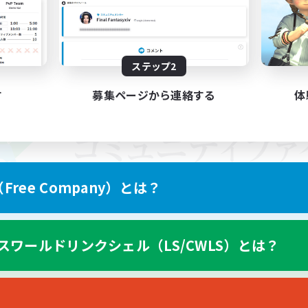
ステップ2
す
募集ページから連絡する
体
ree Company）とは？
スワールドリンクシェル（LS/CWLS）とは？
スマートフォン版へ