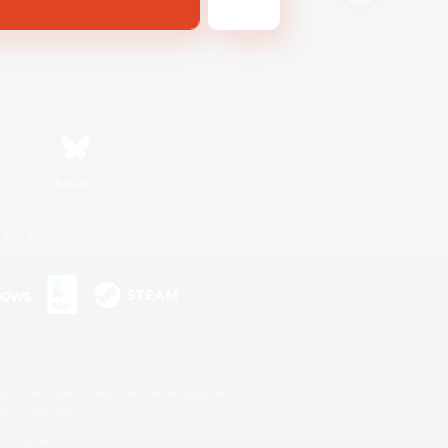
Bluesky
利用者情報の外部送信について
s or trademarks of Sony Interactive Entertainment Inc.
up of companies.
er countries.