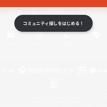
関連商品
e-STOREで購入
ゲームダウンロード
コミュニティ探しをはじめる！
Official Information
YouTube
Instagram
Twitch
LINE
著作権について
プライバシーポリシー
サポートセンター
ライセンス
ルール＆ポリシー
 Family Mark", "PlayStation", "PS5 logo", "PS5", "PS4 logo" and "PS4" are registered trademark
XBOX Sphere mark, the Series X|S logo and XBOX Series X|S are trademarks of the Microsoft gro
Nintendo Switch is a trademark of Nintendo.
ither a registered trademark or trademark of Microsoft Corporation in the United States and/or oth