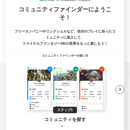
W
E
L
C
O
M
E
T
O
C
O
M
M
U
N
I
T
Y
F
I
N
D
E
R
!
コミュニティファインダーにようこ
そ！
フリーカンパニーやリンクシェルなど、自分のプレイに合ったコ
ミュニティに加入して、
ファイナルファンタジーXIVの世界をもっと楽しもう！
コミュニティファインダーの使い方
パソコン版へ
関連商品
e-STOREで購入
ステップ1
ゲームダウンロード
コミュニティを探す