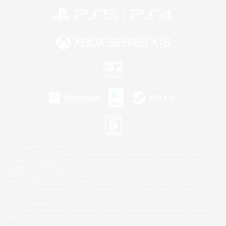
©2026 Sony Interactive Entertainment LLC."PlayStation Family Mark", "PlayStation", "PS5
logo", "PS5", "PS4 logo" and "PS4" are registered trademarks or trademarks of Sony
Interactive Entertainment Inc.
Microsoft, the XBOX Sphere mark, the Series X|S logo and XBOX Series X|S are trademarks
of the Microsoft group of companies.
Nintendo Switch is a trademark of Nintendo.
Windows is either a registered trademark or trademark of Microsoft Corporation in the United
States and/or other countries.
Mac is a trademark of Apple Inc.
©2026 Valve Corporation. Steam and the Steam logo are trademarks and/or registered
trademarks of Valve Corporation in the U.S. and/or other countries.