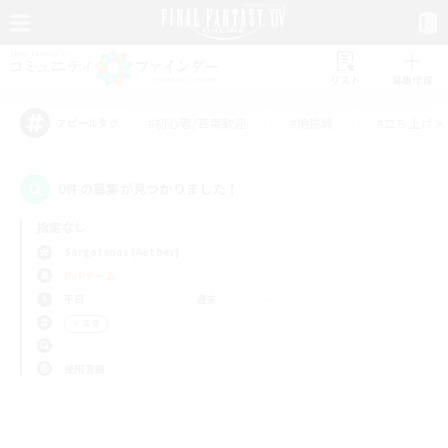
リスト
募集作成
#初心者/若葉歓迎
#絶挑戦
#立ち上げメ
アピールタグ
0件の募集が見つかりました！
指定なし
Sargatanas (Aether)
PvPチーム
平日
週末
＃演奏
使用言語