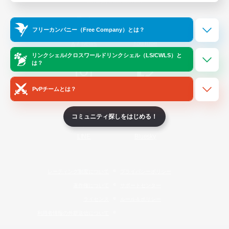
Official Information
フリーカンパニー（Free Company）とは？
/
X
News
YouTube
リンクシェル/クロスワールドリンクシェル（LS/CWLS）と
は？
PvPチームとは？
Instagram
Twitch
コミュニティ探しをはじめる！
LINE
Bluesky
レーティング制度について
プライバシーポリシー
著作権について
サポートセンター
ライセンス
ルール＆ポリシー
利用者情報の外部送信について