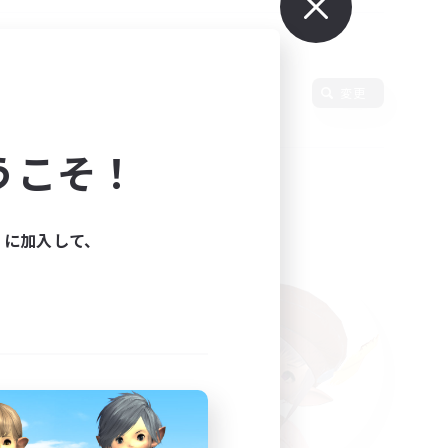
語
変更
うこそ！
ィに加入して、
た。