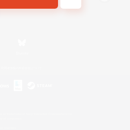
Bluesky
利用者情報の外部送信について
s or trademarks of Sony Interactive Entertainment Inc.
up of companies.
er countries.