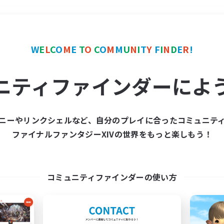
＃なんでも楽しむ
使用言
W
E
L
C
O
M
E
T
O
C
O
M
M
U
N
I
T
Y
F
I
N
D
E
R
!
ニティファインダーによ
ニーやリンクシェルなど、自分のプレイに合ったコミュニテ
ファイナルファンタジーXIVの世界をもっと楽しもう！
募集数 0件
集が見つかりませんでし
コミュニティファインダーの使い方
条件を変えて検索してみるでっす！