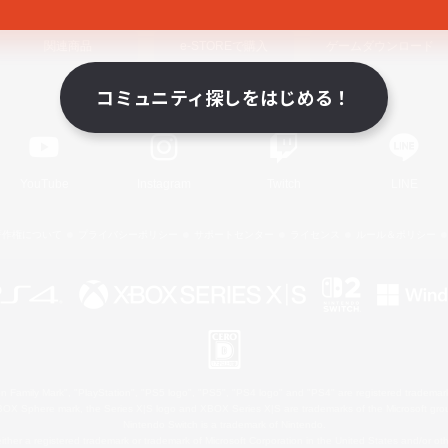
関連商品
e-STOREで購入
ゲームダウンロード
コミュニティ探しをはじめる！
Official Information
YouTube
Instagram
Twitch
LINE
著作権について
プライバシーポリシー
サポートセンター
ライセンス
ルール＆ポリシー
 Family Mark", "PlayStation", "PS5 logo", "PS5", "PS4 logo" and "PS4" are registered trademark
XBOX Sphere mark, the Series X|S logo and XBOX Series X|S are trademarks of the Microsoft gro
Nintendo Switch is a trademark of Nintendo.
ither a registered trademark or trademark of Microsoft Corporation in the United States and/or oth