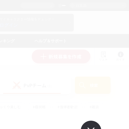
日本語
マイキャラクター情報をチェック！
ログイン
ンキング
ヘルプ＆サポート
新規募集を作成
リスト
ガイド
PvPチーム
検索
(0)
ゆっくり楽しむ
#極挑戦
#復帰者歓迎
#雑談
ルプレイ
#トレジャーハント
#レベリング
して頑張る
#プレイヤー主催イベント