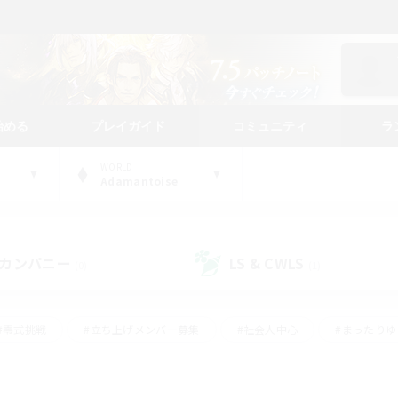
始める
プレイガイド
コミュニティ
ラ
WORLD
Adamantoise
カンパニー
LS & CWLS
(0)
(1)
#零式挑戦
#立ち上げメンバー募集
#社会人中心
#まったり
#体験歓迎
#クラフター中心
#ギャザラー中心
#ロー
ング
#演奏
#ミラプリ（ミラージュプリズム）
#クリア目指