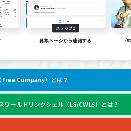
ステップ2
す
募集ページから連絡する
体
ree Company）とは？
スワールドリンクシェル（LS/CWLS）とは？
スマートフォン版へ