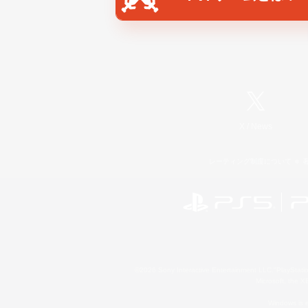
X
/
News
レーティング制度について
©2026 Sony Interactive Entertainment LLC."PlayStation
Microsoft, the 
Windows is e