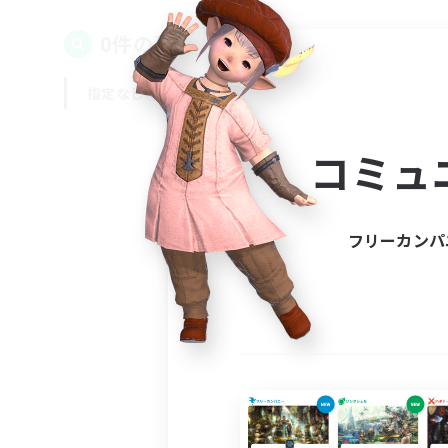
0件の募集が見つかりました！
指定なし
平日
週末
コミュ
フリーカンパ
募