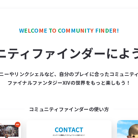
＃学生中心
使用言語
W
E
L
C
O
M
E
T
O
C
O
M
M
U
N
I
T
Y
F
I
N
D
E
R
!
ニティファインダーによ
ニーやリンクシェルなど、自分のプレイに合ったコミュニテ
ファイナルファンタジーXIVの世界をもっと楽しもう！
募集数 0件
集が見つかりませんでし
コミュニティファインダーの使い方
条件を変えて検索してみるでっす！