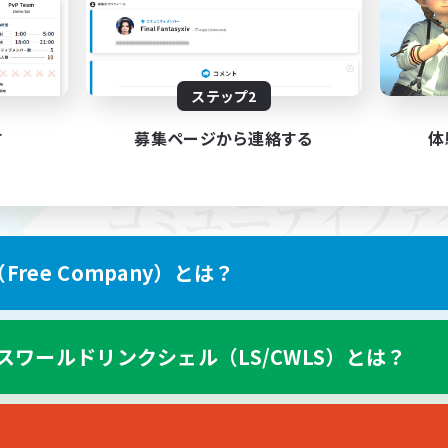
ステップ2
す
募集ページから連絡する
体
ree Company）とは？
スワールドリンクシェル（LS/CWLS）とは？
スマートフォン版へ