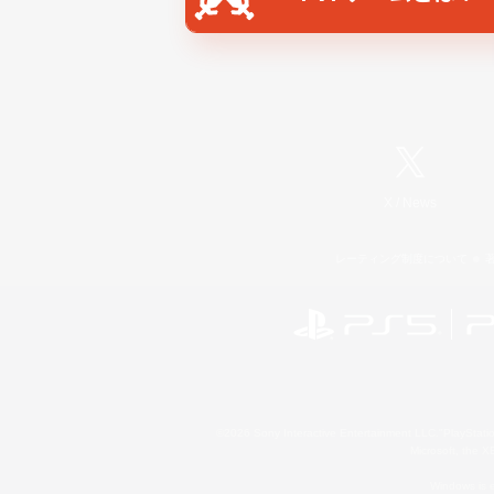
X
/
News
レーティング制度について
©2026 Sony Interactive Entertainment LLC."PlayStation
Microsoft, the 
Windows is e