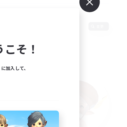
変更
うこそ！
ィに加入して、
た。