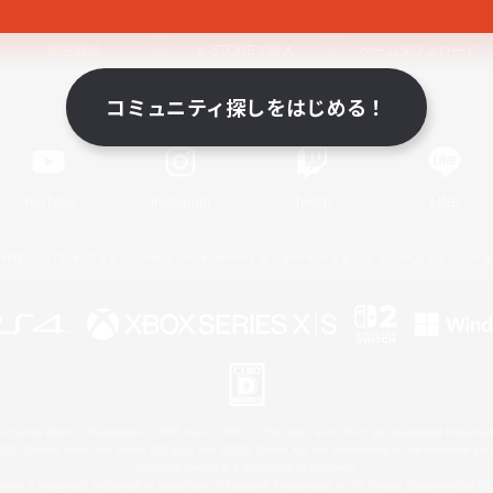
関連商品
e-STOREで購入
ゲームダウンロード
コミュニティ探しをはじめる！
Official Information
YouTube
Instagram
Twitch
LINE
著作権について
プライバシーポリシー
サポートセンター
ライセンス
ルール＆ポリシー
 Family Mark", "PlayStation", "PS5 logo", "PS5", "PS4 logo" and "PS4" are registered trademark
XBOX Sphere mark, the Series X|S logo and XBOX Series X|S are trademarks of the Microsoft gro
Nintendo Switch is a trademark of Nintendo.
ither a registered trademark or trademark of Microsoft Corporation in the United States and/or oth