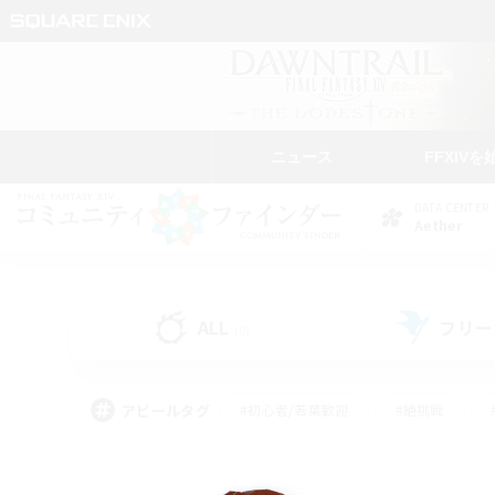
ニュース
FFXIVを
DATA CENTER
Aether
ALL
フリー
(0)
アピールタグ
#初心者/若葉歓迎
#絶挑戦
#学生中心
#なんでも楽しむ
#モブハント
#
#演奏
#ミラプリ（ミラ