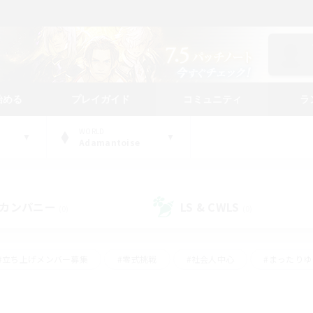
始める
プレイガイド
コミュニティ
ラ
WORLD
Adamantoise
カンパニー
LS & CWLS
(0)
(0)
#立ち上げメンバー募集
#零式挑戦
#社会人中心
#まったり
体験歓迎
#クラフター中心
#ロールプレイ
#ギャザラー中心
ージュプリズム）
#スクリーンショット撮影
#クリア目指して頑張る