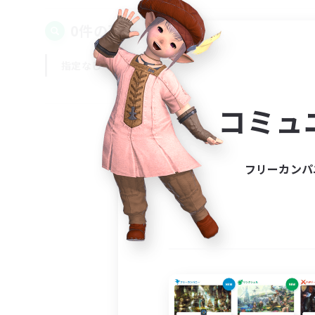
0件の募集が見つかりました！
指定なし
平日
週末
コミュ
フリーカンパ
募