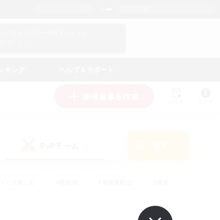
日本語
マイキャラクター情報をチェック！
ログイン
ンキング
ヘルプ＆サポート
新規募集を作成
リスト
ガイド
PvPチーム
検索
(0)
ゆっくり楽しむ
#極挑戦
#復帰者歓迎
#雑談
#ハウジング
#トレジャーハント
#レベリング
#プレイヤー主催イベント