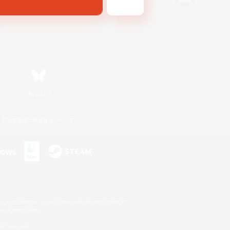
Bluesky
利用者情報の外部送信について
s or trademarks of Sony Interactive Entertainment Inc.
up of companies.
er countries.