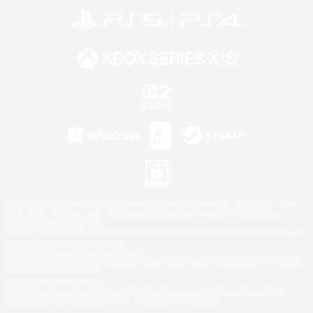
©2026 Sony Interactive Entertainment LLC."PlayStation Family Mark", "PlayStation", "PS5
logo", "PS5", "PS4 logo" and "PS4" are registered trademarks or trademarks of Sony
Interactive Entertainment Inc.
Microsoft, the XBOX Sphere mark, the Series X|S logo and XBOX Series X|S are trademarks
of the Microsoft group of companies.
Nintendo Switch is a trademark of Nintendo.
Windows is either a registered trademark or trademark of Microsoft Corporation in the United
States and/or other countries.
Mac is a trademark of Apple Inc.
©2026 Valve Corporation. Steam and the Steam logo are trademarks and/or registered
trademarks of Valve Corporation in the U.S. and/or other countries.