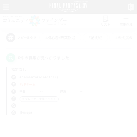
リスト
募集作成
#初心者/若葉歓迎
#絶挑戦
#零式挑戦
アピールタグ
0件の募集が見つかりました！
指定なし
Adamantoise (Aether)
PvPチーム
平日
週末
＃プレイヤー主催イベント
使用言語