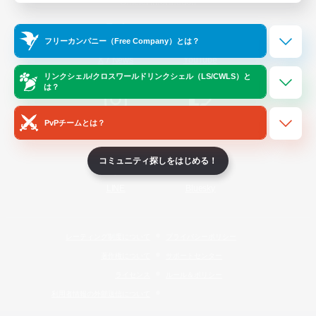
Official Information
フリーカンパニー（Free Company）とは？
/
X
News
YouTube
リンクシェル/クロスワールドリンクシェル（LS/CWLS）と
は？
PvPチームとは？
Instagram
Twitch
コミュニティ探しをはじめる！
LINE
Bluesky
レーティング制度について
プライバシーポリシー
著作権について
サポートセンター
ライセンス
ルール＆ポリシー
利用者情報の外部送信について