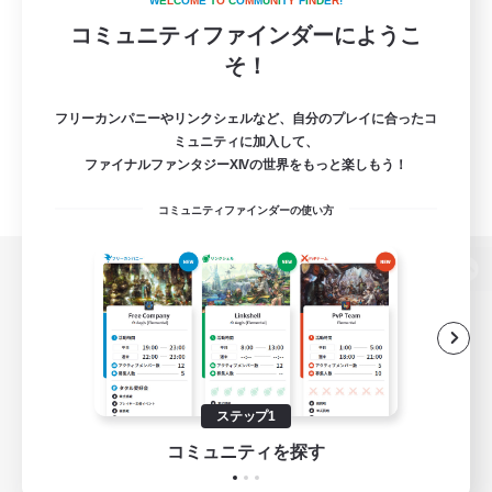
W
E
L
C
O
M
E
T
O
C
O
M
M
U
N
I
T
Y
F
I
N
D
E
R
!
コミュニティファインダーにようこ
そ！
フリーカンパニーやリンクシェルなど、自分のプレイに合ったコ
ミュニティに加入して、
ファイナルファンタジーXIVの世界をもっと楽しもう！
コミュニティファインダーの使い方
パソコン版へ
関連商品
e-STOREで購入
ステップ1
ゲームダウンロード
コミュニティを探す