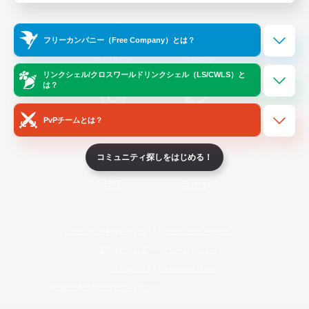
Official Information
フリーカンパニー（Free Company）とは？
/
X
News
YouTube
リンクシェル/クロスワールドリンクシェル（LS/CWLS）と
は？
PvPチームとは？
Instagram
Twitch
コミュニティ探しをはじめる！
LINE
Bluesky
レーティング制度について
プライバシーポリシー
著作権について
サポートセンター
ライセンス
ルール＆ポリシー
利用者情報の外部送信について