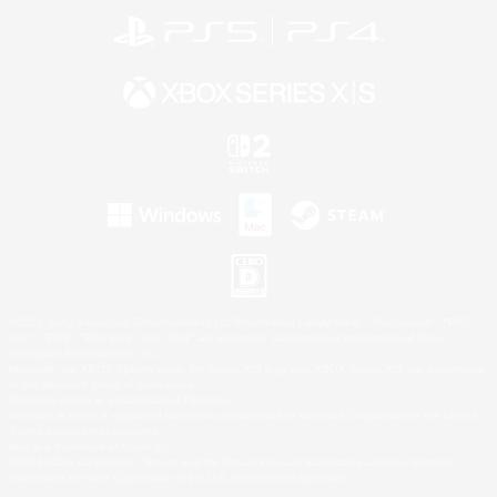
©2026 Sony Interactive Entertainment LLC."PlayStation Family Mark", "PlayStation", "PS5
logo", "PS5", "PS4 logo" and "PS4" are registered trademarks or trademarks of Sony
Interactive Entertainment Inc.
Microsoft, the XBOX Sphere mark, the Series X|S logo and XBOX Series X|S are trademarks
of the Microsoft group of companies.
Nintendo Switch is a trademark of Nintendo.
Windows is either a registered trademark or trademark of Microsoft Corporation in the United
States and/or other countries.
Mac is a trademark of Apple Inc.
©2026 Valve Corporation. Steam and the Steam logo are trademarks and/or registered
trademarks of Valve Corporation in the U.S. and/or other countries.