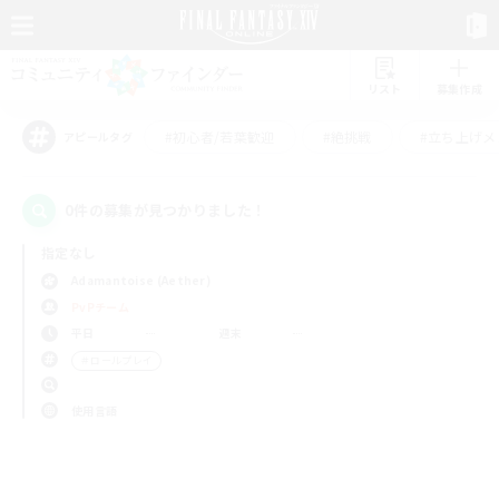
リスト
募集作成
#初心者/若葉歓迎
#絶挑戦
#立ち上げメ
アピールタグ
0件の募集が見つかりました！
指定なし
Adamantoise (Aether)
PvPチーム
平日
週末
＃ロールプレイ
使用言語