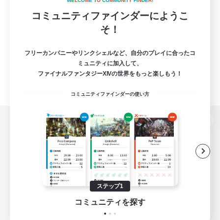
W
E
L
C
O
M
E
T
O
C
O
M
M
U
N
I
T
Y
F
I
N
D
E
R
!
コミュニティファインダーにようこ
そ！
フリーカンパニーやリンクシェルなど、自分のプレイに合ったコ
ミュニティに加入して、
ファイナルファンタジーXIVの世界をもっと楽しもう！
コミュニティファインダーの使い方
パソコン版へ
関連商品
e-STOREで購入
ステップ1
ゲームダウンロード
コミュニティを探す