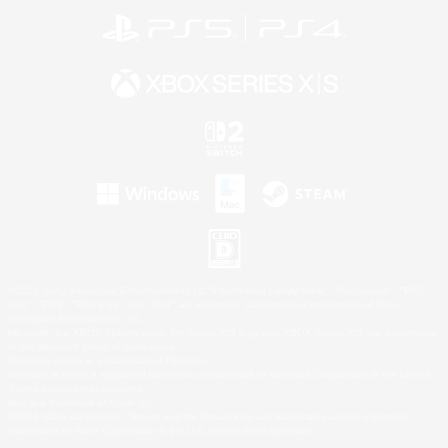
©2026 Sony Interactive Entertainment LLC."PlayStation Family Mark", "PlayStation", "PS5
logo", "PS5", "PS4 logo" and "PS4" are registered trademarks or trademarks of Sony
Interactive Entertainment Inc.
Microsoft, the XBOX Sphere mark, the Series X|S logo and XBOX Series X|S are trademarks
of the Microsoft group of companies.
Nintendo Switch is a trademark of Nintendo.
Windows is either a registered trademark or trademark of Microsoft Corporation in the United
States and/or other countries.
Mac is a trademark of Apple Inc.
©2026 Valve Corporation. Steam and the Steam logo are trademarks and/or registered
trademarks of Valve Corporation in the U.S. and/or other countries.