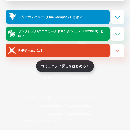
Official Information
フリーカンパニー（Free Company）とは？
/
X
News
YouTube
リンクシェル/クロスワールドリンクシェル（LS/CWLS）と
は？
PvPチームとは？
Instagram
Twitch
コミュニティ探しをはじめる！
LINE
Bluesky
レーティング制度について
プライバシーポリシー
著作権について
サポートセンター
ライセンス
ルール＆ポリシー
利用者情報の外部送信について