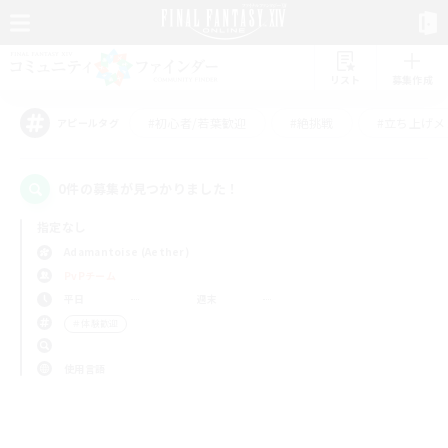
リスト
募集作成
#初心者/若葉歓迎
#絶挑戦
#立ち上げメ
アピールタグ
0件の募集が見つかりました！
指定なし
Adamantoise (Aether)
PvPチーム
平日
週末
＃体験歓迎
使用言語