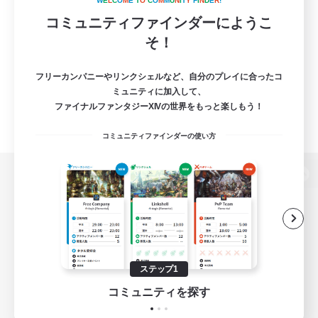
W
E
L
C
O
M
E
T
O
C
O
M
M
U
N
I
T
Y
F
I
N
D
E
R
!
コミュニティファインダーにようこ
そ！
フリーカンパニーやリンクシェルなど、自分のプレイに合ったコ
ミュニティに加入して、
ファイナルファンタジーXIVの世界をもっと楽しもう！
コミュニティファインダーの使い方
パソコン版へ
関連商品
e-STOREで購入
ステップ1
ゲームダウンロード
コミュニティを探す