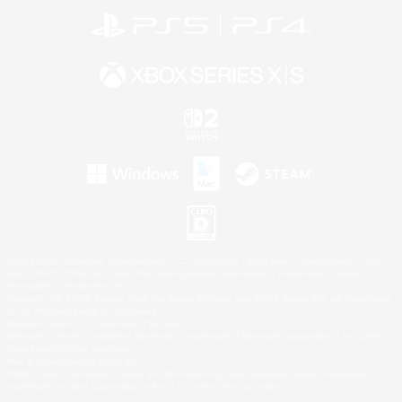
©2026 Sony Interactive Entertainment LLC."PlayStation Family Mark", "PlayStation", "PS5
logo", "PS5", "PS4 logo" and "PS4" are registered trademarks or trademarks of Sony
Interactive Entertainment Inc.
Microsoft, the XBOX Sphere mark, the Series X|S logo and XBOX Series X|S are trademarks
of the Microsoft group of companies.
Nintendo Switch is a trademark of Nintendo.
Windows is either a registered trademark or trademark of Microsoft Corporation in the United
States and/or other countries.
Mac is a trademark of Apple Inc.
©2026 Valve Corporation. Steam and the Steam logo are trademarks and/or registered
trademarks of Valve Corporation in the U.S. and/or other countries.