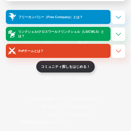
Official Information
フリーカンパニー（Free Company）とは？
/
X
News
YouTube
リンクシェル/クロスワールドリンクシェル（LS/CWLS）と
は？
PvPチームとは？
Instagram
Twitch
コミュニティ探しをはじめる！
LINE
Bluesky
レーティング制度について
プライバシーポリシー
著作権について
サポートセンター
ライセンス
ルール＆ポリシー
利用者情報の外部送信について