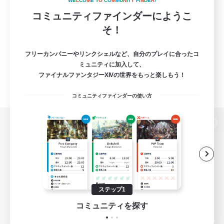
W
E
L
C
O
M
E
T
O
C
O
M
M
U
N
I
T
Y
F
I
N
D
E
R
!
コミュニティファインダーにようこ
そ！
フリーカンパニーやリンクシェルなど、自分のプレイに合ったコ
ミュニティに加入して、
ファイナルファンタジーXIVの世界をもっと楽しもう！
コミュニティファインダーの使い方
パソコン版へ
関連商品
e-STOREで購入
ステップ1
ゲームダウンロード
コミュニティを探す