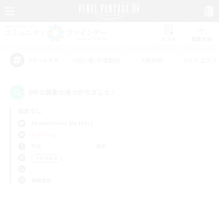
リスト
募集作成
#初心者/若葉歓迎
#絶挑戦
#立ち上げメ
アピールタグ
0件の募集が見つかりました！
指定なし
Adamantoise (Aether)
PvPチーム
平日
週末
＃体験歓迎
使用言語