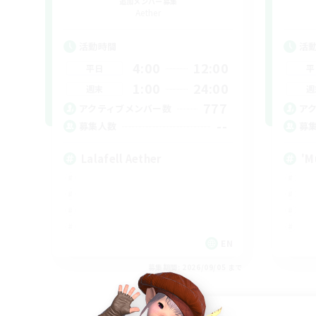
追加メンバー募集
Aether
活動時間
活
4:00
12:00
平日
平
1:00
24:00
週末
週
777
アクティブメンバー数
ア
--
募集人数
募
Lalafell Aether
'M
EN
募集期間: 2026/09/05 まで