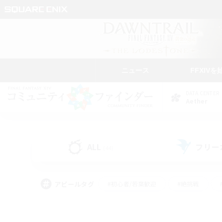
ニュース
FFXIVを
DATA CENTER
Aether
ALL
フリー
(44)
アピールタグ
#初心者/若葉歓迎
#絶挑戦
#雑談
#なんでも楽しむ
#学生中心
#
#スクリーンショット撮影
#ト