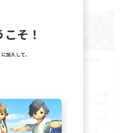
クロスワールドリンクシェル
うこそ！
ィに加入して、
ork
Let's Party! Aether
追加メンバー募集
Aether
活動時間
23:00
0:00
23:00
平日
23:00
0:00
23:00
週末
680
1
アクティブメンバー数
--
999
募集人数
l
LetsPartyFFXIVDiscord