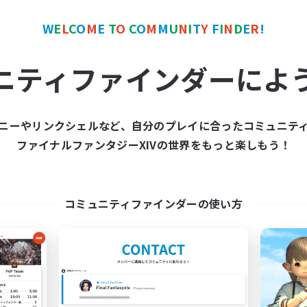
ワールドリンクシェル
クロスワールドリンクシェル
W
E
L
C
O
M
E
T
O
C
O
M
M
U
N
I
T
Y
F
I
N
D
E
R
!
ニティファインダーによ
ニーやリンクシェルなど、自分のプレイに合ったコミュニテ
Europeans on NA
FFXIV NA Netw
ファイナルファンタジーXIVの世界をもっと楽しもう！
追加メンバー募集
追加メンバー募集
Aether
Aether
動時間
活動時間
コミュニティファインダーの使い方
1:00
24:00
0:00
日
平日
1:00
24:00
0:00
末
週末
300
クティブメンバー数
アクティブメンバー数
--
集人数
募集人数
rope
Players events socia