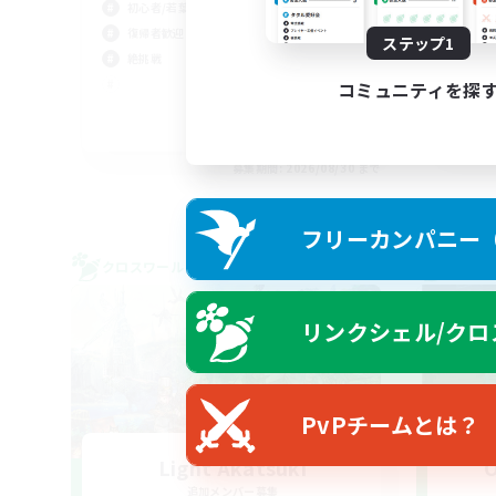
初心者/若葉歓迎
復帰者歓迎
ステップ1
絶挑戦
コミュニティを探
JA / EN
募集期間: 2026/08/30 まで
フリーカンパニー（F
クロスワールドリンクシェル
クロス
リンクシェル/クロ
PvPチームとは？
Light Akatsuki
O
追加メンバー募集