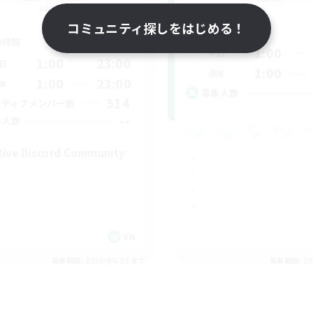
Aether
コミュニティ探しをはじめる！
活動時間
動時間
1:00
平日
1:00
23:00
日
1:00
週末
1:00
23:00
末
募集人数
514
クティブメンバー数
--
集人数
tive Discord Community
EN
募集期間: 2026/08/23 まで
募集期間: 20