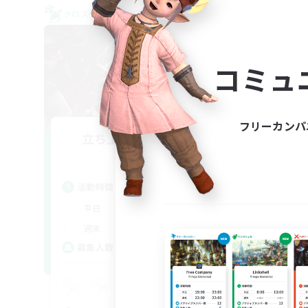
クロスワールドリンクシェル
クロス
コミュ
フリーカンパ
立ち上げメンバー募集
Aether
活動時間
活
22:00
24:00
平日
平
20:00
24:00
週末
週
2
募集人数
ア
募
Eu