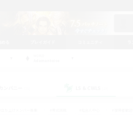
始める
プレイガイド
コミュニティ
ラ
WORLD
Adamantoise
カンパニー
LS & CWLS
(25)
(18)
#立ち上げメンバー募集
#零式挑戦
#社会人中心
#復帰者歓迎
ギャザラー中心
#モブハント
#ロールプレイ
#体験歓迎
レジャーハント
#クリア目指して頑張る
#ミラプリ（ミラージュプリ