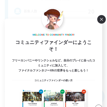
20
募集人数
Midcore!
W
E
L
C
O
M
E
T
O
C
O
M
M
U
N
I
T
Y
F
I
N
D
E
R
!
コミュニティファインダーにようこ
そ！
フリーカンパニーやリンクシェルなど、自分のプレイに合ったコ
ミュニティに加入して、
JA / EN
ファイナルファンタジーXIVの世界をもっと楽しもう！
詳細を見る
募集期間: 2026/09/03 まで
コミュニティファインダーの使い方
フリーカンパニー
NEW