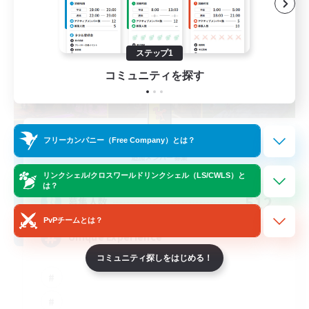
ステップ1
コミュニティを探す
Masters of Trade
フリーカンパニー（Free Company）とは？
追加メンバー募集
Adamantoise [Aether]
リンクシェル/クロスワールドリンクシェル（LS/CWLS）と
は？
512
募集人数
PvPチームとは？
Unique Experience
コミュニティ探しをはじめる！