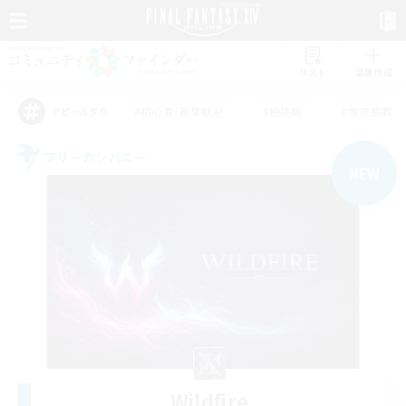
リスト
募集作成
#初心者/若葉歓迎
#絶挑戦
#零式挑戦
アピールタグ
フリーカンパニー
NEW
Wildfire