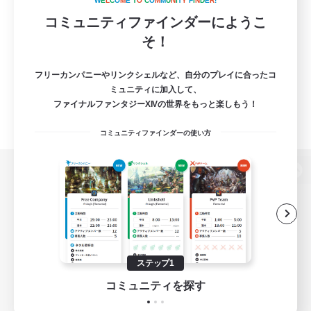
W
E
L
C
O
M
E
T
O
C
O
M
M
U
N
I
T
Y
F
I
N
D
E
R
!
コミュニティファインダーにようこ
そ！
フリーカンパニーやリンクシェルなど、自分のプレイに合ったコ
ミュニティに加入して、
ファイナルファンタジーXIVの世界をもっと楽しもう！
コミュニティファインダーの使い方
パソコン版へ
関連商品
e-STOREで購入
ステップ1
ゲームダウンロード
コミュニティを探す