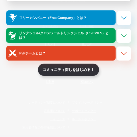
Official Information
フリーカンパニー（Free Company）とは？
/
X
News
YouTube
リンクシェル/クロスワールドリンクシェル（LS/CWLS）と
は？
PvPチームとは？
Instagram
Twitch
コミュニティ探しをはじめる！
LINE
Bluesky
レーティング制度について
プライバシーポリシー
著作権について
サポートセンター
ライセンス
ルール＆ポリシー
利用者情報の外部送信について