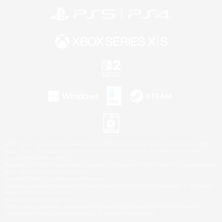
©2026 Sony Interactive Entertainment LLC."PlayStation Family Mark", "PlayStation", "PS5
logo", "PS5", "PS4 logo" and "PS4" are registered trademarks or trademarks of Sony
Interactive Entertainment Inc.
Microsoft, the XBOX Sphere mark, the Series X|S logo and XBOX Series X|S are trademarks
of the Microsoft group of companies.
Nintendo Switch is a trademark of Nintendo.
Windows is either a registered trademark or trademark of Microsoft Corporation in the United
States and/or other countries.
Mac is a trademark of Apple Inc.
©2026 Valve Corporation. Steam and the Steam logo are trademarks and/or registered
trademarks of Valve Corporation in the U.S. and/or other countries.