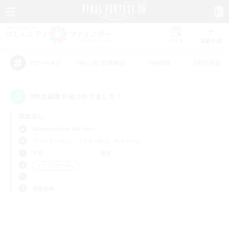
リスト
募集作成
#初心者/若葉歓迎
#絶挑戦
#零式挑戦
アピールタグ
0件の募集が見つかりました！
指定なし
Adamantoise (Aether)
フリーカンパニー
LS & CWLS
PvPチーム
平日
週末
＃クラフター中心
使用言語