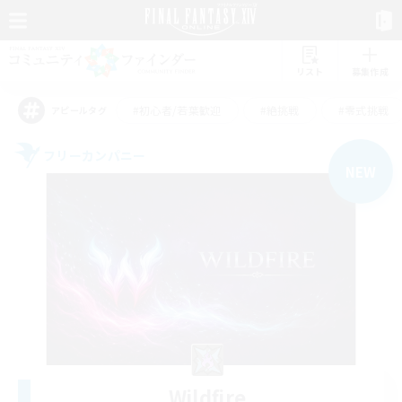
リスト
募集作成
#初心者/若葉歓迎
#絶挑戦
#零式挑戦
アピールタグ
フリーカンパニー
NEW
Wildfire