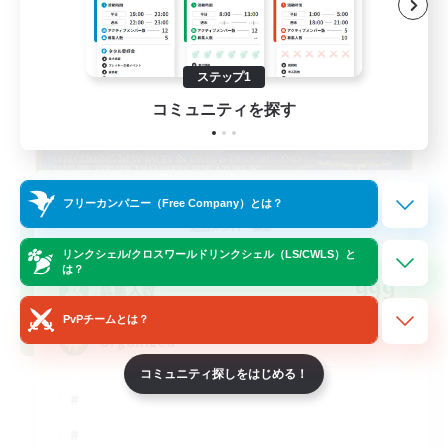
ステップ1
コミュニティを探す
Infinitum Rsv. Corps
フリーカンパニー（Free Company）とは？
追加メンバー募集
Aether
リンクシェル/クロスワールドリンクシェル（LS/CWLS）と
は？
999
募集人数
PvPチームとは？
Organized
コミュニティ探しをはじめる！