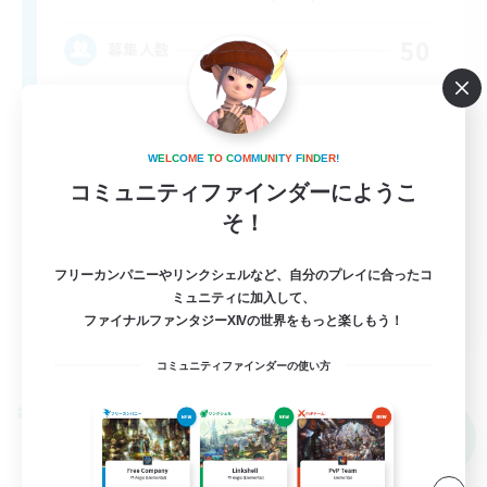
50
募集人数
Midcore Raiding
W
E
L
C
O
M
E
T
O
C
O
M
M
U
N
I
T
Y
F
I
N
D
E
R
!
コミュニティファインダーにようこ
そ！
フリーカンパニーやリンクシェルなど、自分のプレイに合ったコ
ミュニティに加入して、
EN
ファイナルファンタジーXIVの世界をもっと楽しもう！
詳細を見る
募集期間: 2026/09/04 まで
コミュニティファインダーの使い方
クロスワールドリンクシェル
NEW