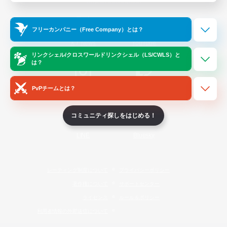
Official Information
フリーカンパニー（Free Company）とは？
/
X
News
YouTube
リンクシェル/クロスワールドリンクシェル（LS/CWLS）と
は？
PvPチームとは？
Instagram
Twitch
コミュニティ探しをはじめる！
LINE
Bluesky
レーティング制度について
プライバシーポリシー
著作権について
サポートセンター
ライセンス
ルール＆ポリシー
利用者情報の外部送信について