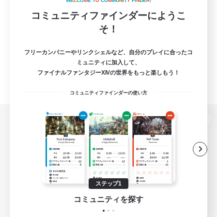
W
E
L
C
O
M
E
T
O
C
O
M
M
U
N
I
T
Y
F
I
N
D
E
R
!
コミュニティファインダーにようこ
そ！
フリーカンパニーやリンクシェルなど、自分のプレイに合ったコ
ミュニティに加入して、
ファイナルファンタジーXIVの世界をもっと楽しもう！
コミュニティファインダーの使い方
パソコン版へ
関連商品
e-STOREで購入
ステップ1
ゲームダウンロード
コミュニティを探す