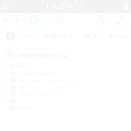
リスト
募集作成
#初心者/若葉歓迎
#絶挑戦
#立ち上げメ
アピールタグ
0件の募集が見つかりました！
指定なし
Adamantoise (Aether)
フリーカンパニー
LS & CWLS
PvPチーム
平日
週末
＃プレイヤー主催イベント
使用言語