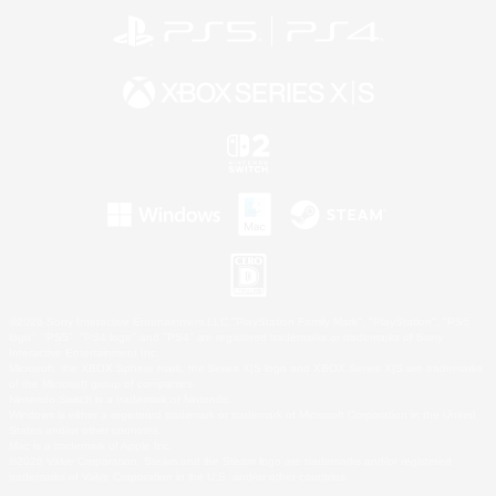
©2026 Sony Interactive Entertainment LLC."PlayStation Family Mark", "PlayStation", "PS5
logo", "PS5", "PS4 logo" and "PS4" are registered trademarks or trademarks of Sony
Interactive Entertainment Inc.
Microsoft, the XBOX Sphere mark, the Series X|S logo and XBOX Series X|S are trademarks
of the Microsoft group of companies.
Nintendo Switch is a trademark of Nintendo.
Windows is either a registered trademark or trademark of Microsoft Corporation in the United
States and/or other countries.
Mac is a trademark of Apple Inc.
©2026 Valve Corporation. Steam and the Steam logo are trademarks and/or registered
trademarks of Valve Corporation in the U.S. and/or other countries.