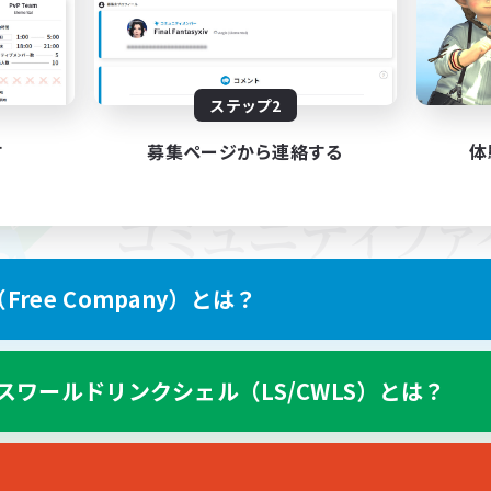
ステップ2
す
募集ページから連絡する
体
ree Company）とは？
スワールドリンクシェル（LS/CWLS）とは？
スマートフォン版へ