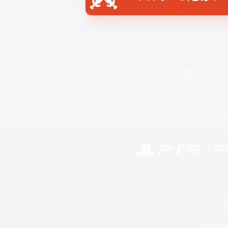
X
/
News
レーティング制度について
©2026 Sony Interactive Entertainment LLC."PlayStation
Microsoft, the 
Windows is e