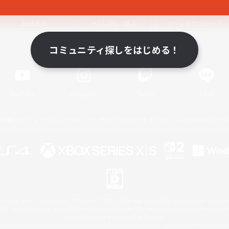
関連商品
e-STOREで購入
ゲームダウンロード
コミュニティ探しをはじめる！
Official Information
YouTube
Instagram
Twitch
LINE
著作権について
プライバシーポリシー
サポートセンター
ライセンス
ルール＆ポリシー
 Family Mark", "PlayStation", "PS5 logo", "PS5", "PS4 logo" and "PS4" are registered trademark
XBOX Sphere mark, the Series X|S logo and XBOX Series X|S are trademarks of the Microsoft gro
Nintendo Switch is a trademark of Nintendo.
ither a registered trademark or trademark of Microsoft Corporation in the United States and/or oth