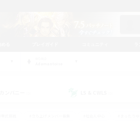
始める
プレイガイド
コミュニティ
ラ
WORLD
Adamantoise
カンパニー
LS & CWLS
(0)
(0)
#零式挑戦
#立ち上げメンバー募集
#社会人中心
#まったり
#体験歓迎
#クラフター中心
#ギャザラー中心
#ロー
ング
#演奏
#ミラプリ（ミラージュプリズム）
#クリア目指