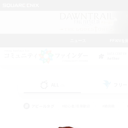
ニュース
FFXIVを
DATA CENTER
Aether
ALL
フリー
(0)
アピールタグ
#初心者/若葉歓迎
#絶挑戦
#モブハント
#学生中心
#なんでも楽しむ
#スクリーンショット撮影
#ハウジ