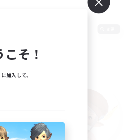
変更
うこそ！
ィに加入して、
た。