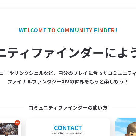
＃学生中心
使用言語
W
E
L
C
O
M
E
T
O
C
O
M
M
U
N
I
T
Y
F
I
N
D
E
R
!
ニティファインダーによ
ニーやリンクシェルなど、自分のプレイに合ったコミュニテ
ファイナルファンタジーXIVの世界をもっと楽しもう！
募集数 0件
集が見つかりませんでし
コミュニティファインダーの使い方
条件を変えて検索してみるでっす！