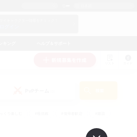
日本語
マイキャラクター情報をチェック！
ログイン
ンキング
ヘルプ＆サポート
新規募集を作成
リスト
ガイド
PvPチーム
検索
(0)
ゆっくり楽しむ
#極挑戦
#復帰者歓迎
#雑談
ルプレイ
#トレジャーハント
#レベリング
して頑張る
#プレイヤー主催イベント