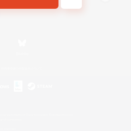
Bluesky
利用者情報の外部送信について
s or trademarks of Sony Interactive Entertainment Inc.
up of companies.
er countries.