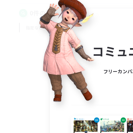
0件の募集が見つかりました！
指定なし
平日
週末
コミュ
フリーカンパ
募