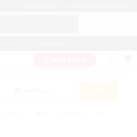
日本語
マイキャラクター情報をチェック！
ログイン
ンキング
ヘルプ＆サポート
新規募集を作成
リスト
ガイド
PvPチーム
検索
(1)
ゆっくり楽しむ
#極挑戦
#復帰者歓迎
#雑談
ルプレイ
#トレジャーハント
#レベリング
して頑張る
#プレイヤー主催イベント