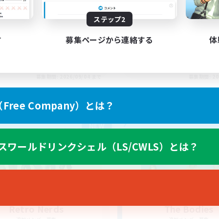
Organized
dcore Raiding
ステップ2
す
募集ページから連絡する
体
EN
募集期間: 2026/09/04 まで
募集期間: 20
ree Company）とは？
カンパニー
フリーカンパニー
NEW
スワールドリンクシェル（LS/CWLS）とは？
Retro Nerds
The Bodies