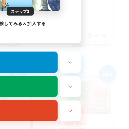
Midcore!
ステップ3
験してみる＆加入する
EN
JA / EN
26/09/04 まで
募集期間: 2026/09/03 まで
フリーカンパニー
NEW
NEW
Novel Teas