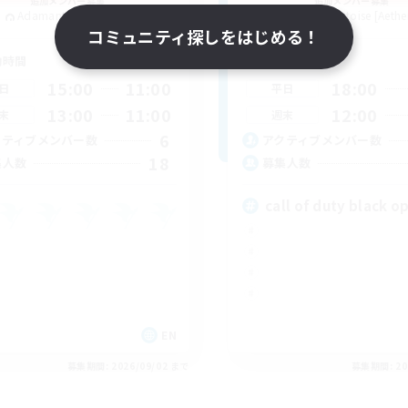
追加メンバー募集
追加メンバー募集
Adamantoise [Aether]
Adamantoise [Aethe
コミュニティ探しをはじめる！
動時間
活動時間
15:00
11:00
18:00
日
平日
13:00
11:00
12:00
末
週末
6
クティブメンバー数
アクティブメンバー数
18
集人数
募集人数
call of duty black op
EN
募集期間: 2026/09/02 まで
募集期間: 20