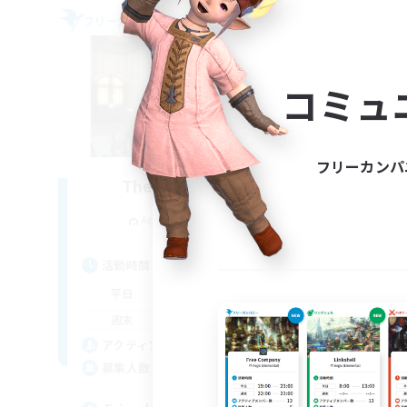
フリーカンパニー
フリー
コミュ
フリーカンパ
The Baker's Bloc
追加メンバー募集
Adamantoise [Aether]
活動時間
活
0:00
23:00
平日
平
0:00
23:00
週末
週
250
アクティブメンバー数
ア
50
募集人数
募