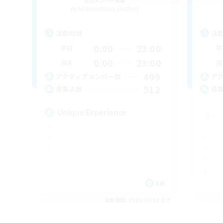
追加メンバー募集
Adamantoise [Aether]
活動時間
活
0:00
23:00
平日
平
0:00
23:00
週末
週
499
アクティブメンバー数
ア
512
募集人数
募
Unique Experience
EN
募集期間: 2026/09/03 まで