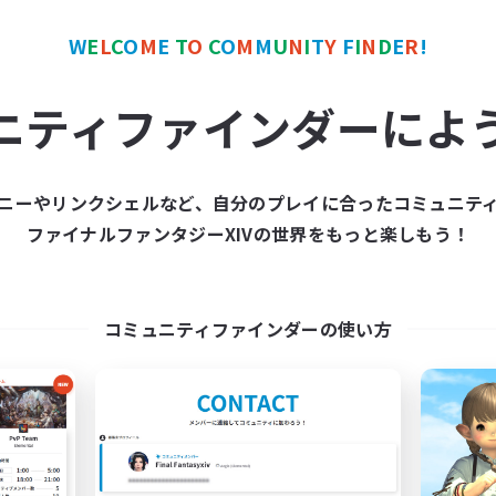
カンパニー
クロスワールドリンクシェル
W
E
L
C
O
M
E
T
O
C
O
M
M
U
N
I
T
Y
F
I
N
D
E
R
!
ニティファインダーによ
ニーやリンクシェルなど、自分のプレイに合ったコミュニテ
Hardcore Casuals
Infinitum Rsv. C
ファイナルファンタジーXIVの世界をもっと楽しもう！
追加メンバー募集
追加メンバー募集
Adamantoise [Aether]
Aether
活動時間
動時間
コミュニティファインダーの使い方
1:00
17:00
2:00
平日
日
1:00
10:00
24:00
週末
末
210
アクティブメンバー数
クティブメンバー数
50
募集人数
集人数