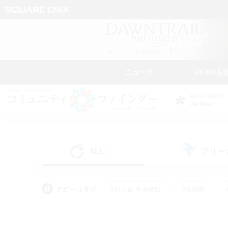
ニュース
FFXIVを
DATA CENTER
Aether
ALL
フリー
(43)
アピールタグ
#初心者/若葉歓迎
#絶挑戦
#モブハント
#学生中心
#なんでも楽しむ
#スクリーンショット撮影
#ハウジ