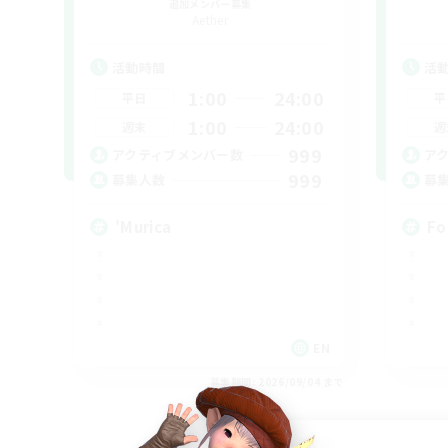
追加メンバー募集
Aether
活動時間
活
1:00
24:00
平日
平
1:00
24:00
週末
週
999
アクティブメンバー数
ア
999
募集人数
募
'Murica
Fo
EN
募集期間: 2026/09/04 まで