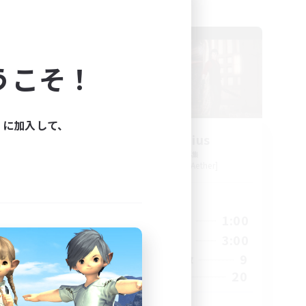
フリーカンパニー
NEW
うこそ！
ィに加入して、
orps
Blast Radius
追加メンバー募集
Adamantoise [Aether]
活動時間
24:00
14:00
1:00
平日
24:00
14:00
3:00
週末
46
9
アクティブメンバー数
999
20
募集人数