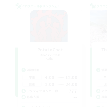
クロスワールドリンクシェル
クロス
PotatoChat
Th
追加メンバー募集
Aether
活動時間
活
4:00
12:00
平日
平
1:00
24:00
週末
週
777
アクティブメンバー数
ア
--
募集人数
募