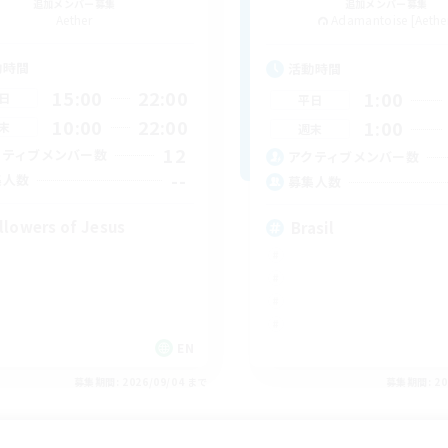
追加メンバー募集
追加メンバー募集
Aether
Adamantoise [Aethe
動時間
活動時間
15:00
22:00
1:00
日
平日
10:00
22:00
1:00
末
週末
12
クティブメンバー数
アクティブメンバー数
--
集人数
募集人数
llowers of Jesus
Brasil
EN
募集期間: 2026/09/04 まで
募集期間: 20