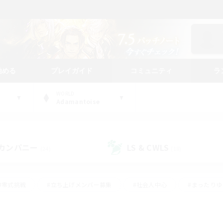
始める
プレイガイド
コミュニティ
ラ
WORLD
Adamantoise
カンパニー
LS & CWLS
(24)
(18)
#零式挑戦
#立ち上げメンバー募集
#社会人中心
#まったり
#体験歓迎
#クラフター中心
#ギャザラー中心
#ロー
ング
#演奏
#ミラプリ（ミラージュプリズム）
#クリア目指