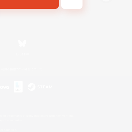
Bluesky
利用者情報の外部送信について
s or trademarks of Sony Interactive Entertainment Inc.
up of companies.
er countries.