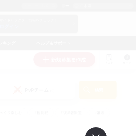
日本語
マイキャラクター情報をチェック！
ログイン
ンキング
ヘルプ＆サポート
新規募集を作成
リスト
ガイド
PvPチーム
検索
(0)
ゆっくり楽しむ
#極挑戦
#復帰者歓迎
#雑談
#ハウジング
#トレジャーハント
#レベリング
#プレイヤー主催イベント