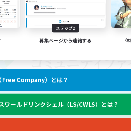
ステップ2
す
募集ページから連絡する
体
ree Company）とは？
スワールドリンクシェル（LS/CWLS）とは？
スマートフォン版へ