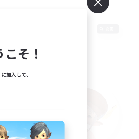
変更
うこそ！
ィに加入して、
た。