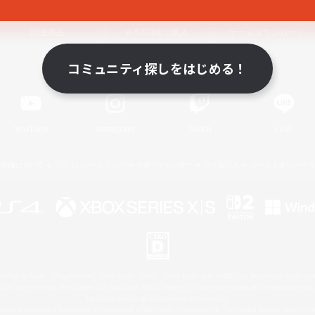
関連商品
e-STOREで購入
ゲームダウンロード
コミュニティ探しをはじめる！
Official Information
YouTube
Instagram
Twitch
LINE
著作権について
プライバシーポリシー
サポートセンター
ライセンス
ルール＆ポリシー
 Family Mark", "PlayStation", "PS5 logo", "PS5", "PS4 logo" and "PS4" are registered trademark
XBOX Sphere mark, the Series X|S logo and XBOX Series X|S are trademarks of the Microsoft gro
Nintendo Switch is a trademark of Nintendo.
ither a registered trademark or trademark of Microsoft Corporation in the United States and/or oth