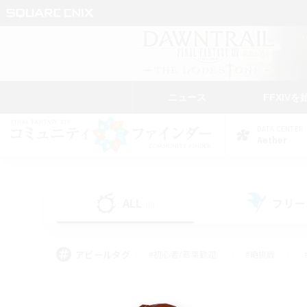
ニュース
FFXIVを
DATA CENTER
Aether
ALL
フリー
(0)
アピールタグ
#初心者/若葉歓迎
#絶挑戦
#学生中心
#なんでも楽しむ
#モブハント
#
#演奏
#ミラプリ（ミラ