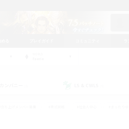
始める
プレイガイド
コミュニティ
ラ
WORLD
Faerie
カンパニー
LS & CWLS
(0)
(0)
#立ち上げメンバー募集
#零式挑戦
#社会人中心
#まったり
体験歓迎
#クラフター中心
#ロールプレイ
#ギャザラー中心
ージュプリズム）
#スクリーンショット撮影
#クリア目指して頑張る