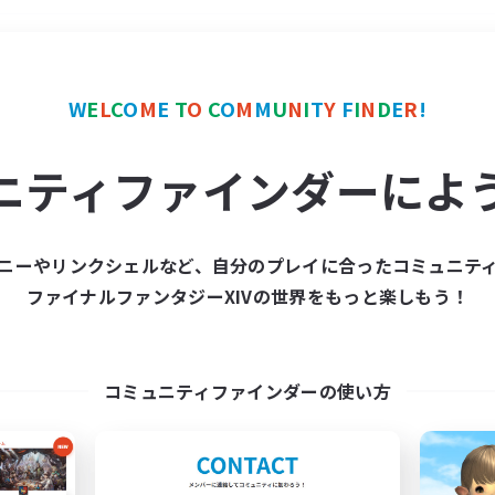
＃ロールプレイ
使用言語
W
E
L
C
O
M
E
T
O
C
O
M
M
U
N
I
T
Y
F
I
N
D
E
R
!
ニティファインダーによ
ニーやリンクシェルなど、自分のプレイに合ったコミュニテ
ファイナルファンタジーXIVの世界をもっと楽しもう！
募集数 0件
集が見つかりませんでし
コミュニティファインダーの使い方
条件を変えて検索してみるでっす！