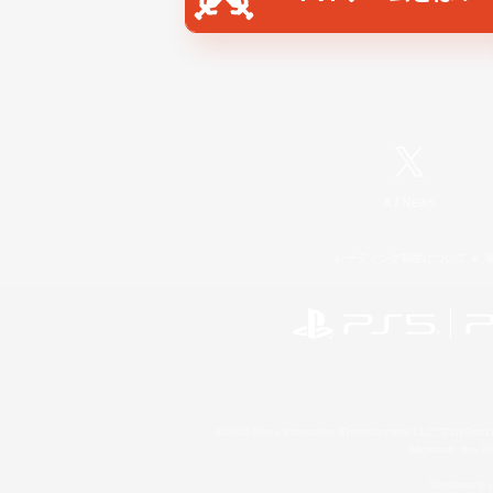
X
/
News
レーティング制度について
©2026 Sony Interactive Entertainment LLC."PlayStation
Microsoft, the 
Windows is e