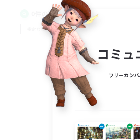
0件の募集が見つかりました！
指定なし
平日
週末
コミュ
フリーカンパ
募