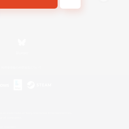
Bluesky
利用者情報の外部送信について
s or trademarks of Sony Interactive Entertainment Inc.
up of companies.
er countries.