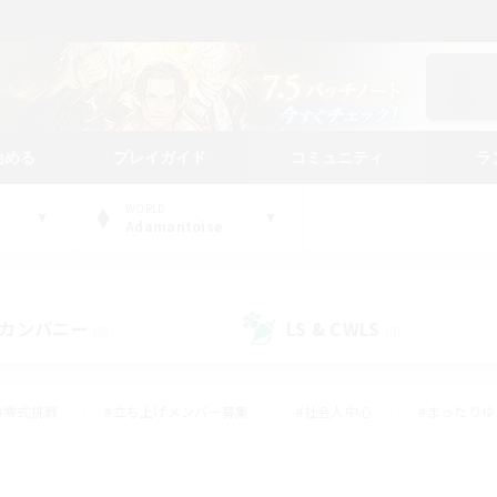
始める
プレイガイド
コミュニティ
ラ
WORLD
Adamantoise
カンパニー
LS & CWLS
(0)
(0)
#零式挑戦
#立ち上げメンバー募集
#社会人中心
#まったり
#体験歓迎
#クラフター中心
#ギャザラー中心
#ロー
ング
#演奏
#ミラプリ（ミラージュプリズム）
#クリア目指