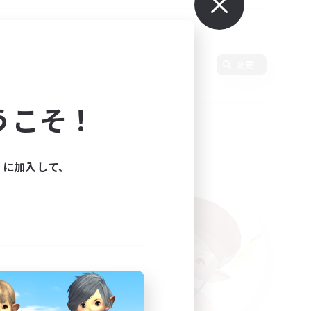
変更
うこそ！
ィに加入して、
た。