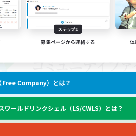
ステップ2
す
募集ページから連絡する
体
ree Company）とは？
スワールドリンクシェル（LS/CWLS）とは？
スマートフォン版へ