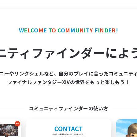
＃ハウジング
使用言語
W
E
L
C
O
M
E
T
O
C
O
M
M
U
N
I
T
Y
F
I
N
D
E
R
!
ニティファインダーによ
ニーやリンクシェルなど、自分のプレイに合ったコミュニテ
ファイナルファンタジーXIVの世界をもっと楽しもう！
募集数 0件
集が見つかりませんでし
コミュニティファインダーの使い方
条件を変えて検索してみるでっす！