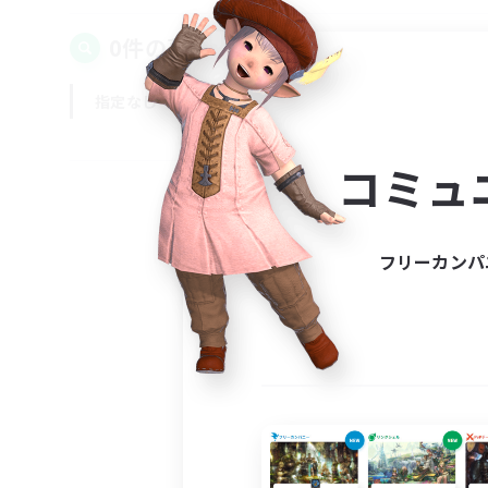
0件の募集が見つかりました！
指定なし
平日
週末
コミュ
フリーカンパ
募