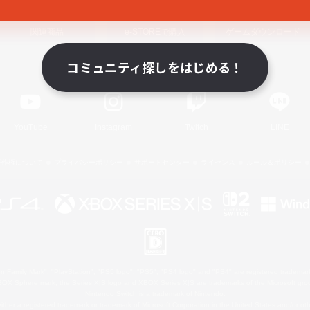
関連商品
e-STOREで購入
ゲームダウンロード
コミュニティ探しをはじめる！
Official Information
YouTube
Instagram
Twitch
LINE
著作権について
プライバシーポリシー
サポートセンター
ライセンス
ルール＆ポリシー
 Family Mark", "PlayStation", "PS5 logo", "PS5", "PS4 logo" and "PS4" are registered trademark
XBOX Sphere mark, the Series X|S logo and XBOX Series X|S are trademarks of the Microsoft gro
Nintendo Switch is a trademark of Nintendo.
ither a registered trademark or trademark of Microsoft Corporation in the United States and/or oth