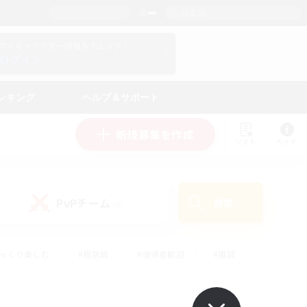
日本語
マイキャラクター情報をチェック！
ログイン
ンキング
ヘルプ＆サポート
新規募集を作成
リスト
ガイド
PvPチーム
検索
(0)
ゆっくり楽しむ
#極挑戦
#復帰者歓迎
#雑談
ルプレイ
#トレジャーハント
#レベリング
して頑張る
#プレイヤー主催イベント