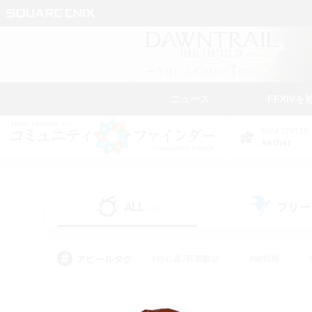
ニュース
FFXIVを
DATA CENTER
Aether
ALL
フリー
(0)
アピールタグ
#初心者/若葉歓迎
#絶挑戦
#モブハント
#学生中心
#なんでも楽しむ
#スクリーンショット撮影
#ハウジ