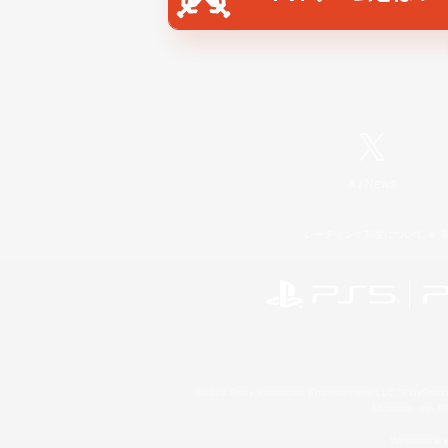
X
/
News
レーティング制度について
©2026 Sony Interactive Entertainment LLC."PlayStation
Microsoft, the 
Windows is e