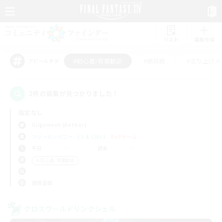
リスト
募集作成
#初心者/若葉歓迎
#絶挑戦
#立ち上げメ
アピールタグ
2件の募集が見つかりました！
指定なし
Gilgamesh (Aether)
フリーカンパニー
LS & CWLS
PvPチーム
平日
週末
＃初心者/若葉歓迎
使用言語
クロスワールドリンクシェル