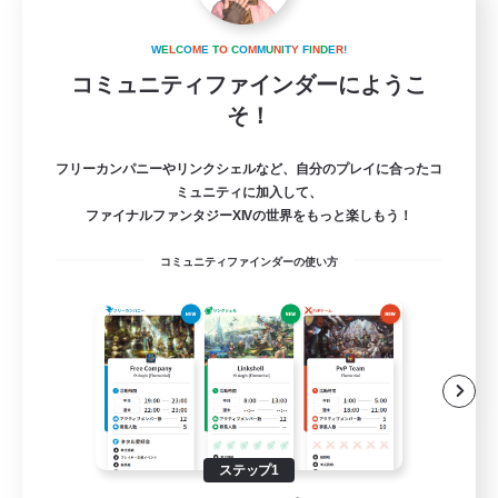
Light Akatsuki
追加メンバー募集
W
E
L
C
O
M
E
T
O
C
O
M
M
U
N
I
T
Y
F
I
N
D
E
R
!
Aether
コミュニティファインダーにようこ
30
そ！
募集人数
kind to each other
フリーカンパニーやリンクシェルなど、自分のプレイに合ったコ
ミュニティに加入して、
ファイナルファンタジーXIVの世界をもっと楽しもう！
初心者/若葉歓迎
コミュニティファインダーの使い方
復帰者歓迎
なんでも楽しむ
クリア目指して頑張る
JA / EN
詳細を見る
募集期間: 2026/08/24 まで
ステップ1