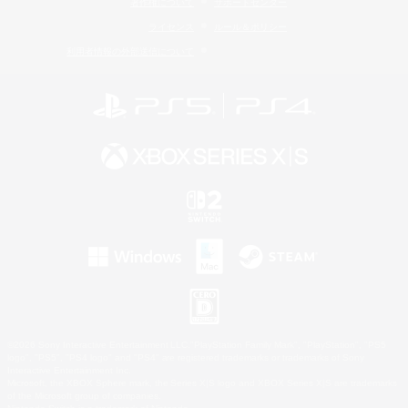
著作権について
サポートセンター
ライセンス
ルール＆ポリシー
利用者情報の外部送信について
©2026 Sony Interactive Entertainment LLC."PlayStation Family Mark", "PlayStation", "PS5
logo", "PS5", "PS4 logo" and "PS4" are registered trademarks or trademarks of Sony
Interactive Entertainment Inc.
Microsoft, the XBOX Sphere mark, the Series X|S logo and XBOX Series X|S are trademarks
of the Microsoft group of companies.