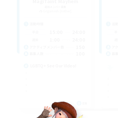
MagiTaint Mayhem
追加メンバー募集
Gilgamesh [Aether]
活動時間
活
15:00
24:00
平日
平
1:00
24:00
週末
週
150
アクティブメンバー数
ア
100
募集人数
募
LGBTQ+ See Our Video!
EN
募集期間: 2026/09/05 まで