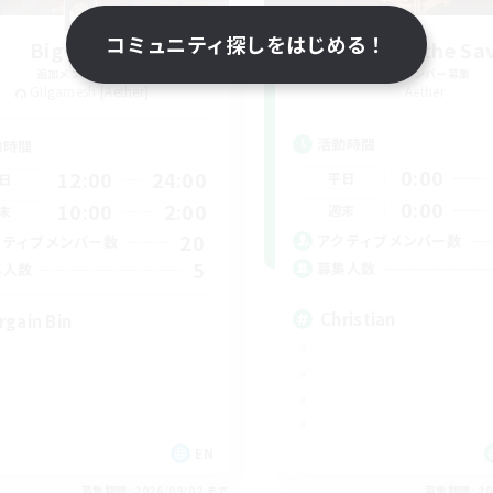
コミュニティ探しをはじめる！
Big Whims
Scions of the Sa
追加メンバー募集
追加メンバー募集
Gilgamesh [Aether]
Aether
活動時間
動時間
0:00
12:00
24:00
平日
日
0:00
10:00
2:00
週末
末
20
アクティブメンバー数
クティブメンバー数
5
募集人数
集人数
Christian
rgain Bin
EN
募集期間: 2026/09/02 まで
募集期間: 20