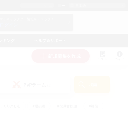
日本語
マイキャラクター情報をチェック！
ログイン
ンキング
ヘルプ＆サポート
新規募集を作成
リスト
ガイド
PvPチーム
検索
(1)
ゆっくり楽しむ
#極挑戦
#復帰者歓迎
#雑談
ルプレイ
#トレジャーハント
#レベリング
して頑張る
#プレイヤー主催イベント