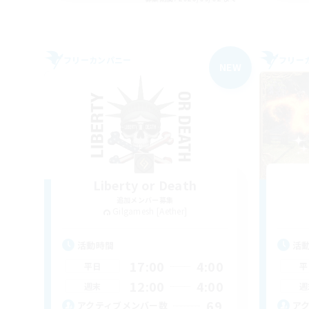
フリーカンパニー
フリー
NEW
Liberty or Death
追加メンバー募集
Gilgamesh [Aether]
活動時間
活
17:00
4:00
平日
平
12:00
4:00
週末
週
69
アクティブメンバー数
ア