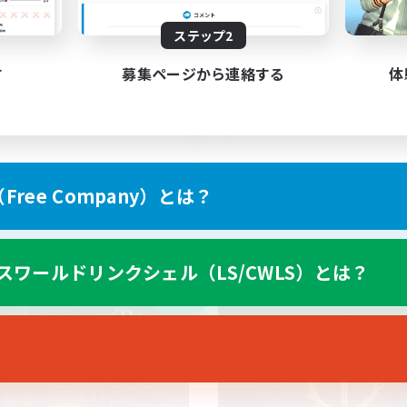
ステップ2
philiates
Organized
す
募集ページから連絡する
体
EN
ree Company）とは？
募集期間: 2026/09/04 まで
募集期間: 20
スワールドリンクシェル（LS/CWLS）とは？
カンパニー
クロスワールドリンクシェル
NEW