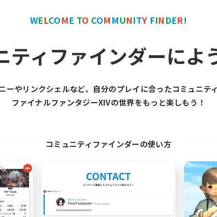
W
E
L
C
O
M
E
T
O
C
O
M
M
U
N
I
T
Y
F
I
N
D
E
R
!
ワールドリンクシェル
クロスワールドリンクシェル
ニティファインダーによ
ニーやリンクシェルなど、自分のプレイに合ったコミュニテ
ファイナルファンタジーXIVの世界をもっと楽しもう！
Nephiliates
Infinitum Rsv. C
追加メンバー募集
追加メンバー募集
Aether
Aether
コミュニティファインダーの使い方
動時間
活動時間
1:00
24:00
1:00
日
平日
1:00
24:00
1:00
末
週末
50
クティブメンバー数
アクティブメンバー数
999
集人数
募集人数