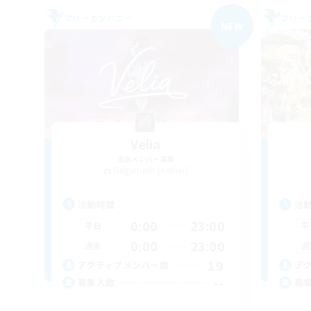
フリーカンパニー
フリー
NEW
Velia
追加メンバー募集
Gilgamesh [Aether]
活動時間
活
0:00
23:00
平日
平
0:00
23:00
週末
週
19
アクティブメンバー数
ア
--
募集人数
募