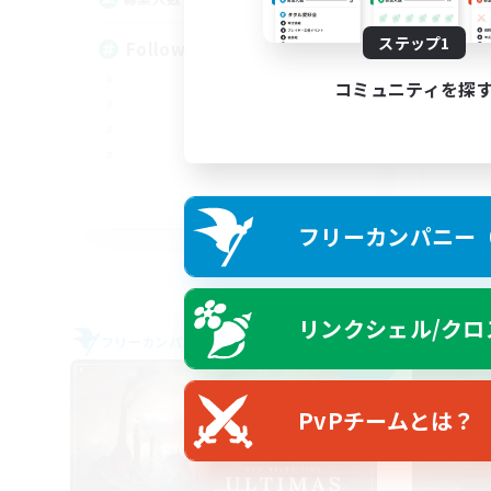
ステップ1
Followers of Jesus
Ne
コミュニティを探
EN
フリーカンパニー（F
募集期間: 2026/09/04 まで
リンクシェル/クロ
フリーカンパニー
フリー
NEW
PvPチームとは？