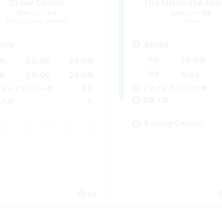
Crow Coven
The Ultimate Fan
追加メンバー募集
追加メンバー募集
Gilgamesh [Aether]
Aether
活動時間
動時間
10:00
10:00
24:00
平日
日
5:00
10:00
24:00
週末
末
45
アクティブメンバー数
クティブメンバー数
5
募集人数
集人数
Raiding Centric
EN
募集期間: 2026/09/05 まで
募集期間: 20