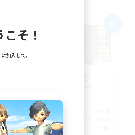
フリーカンパニー
NEW
NEW
うこそ！
ィに加入して、
orps
AutomatA
追加メンバー募集
Gilgamesh [Aether]
活動時間
24:00
1:00
24:00
平日
24:00
1:00
24:00
週末
46
50
アクティブメンバー数
999