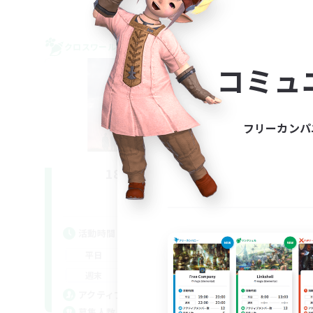
クロスワールドリンクシェル
クロス
NEW
コミュ
フリーカンパ
18:20 Strong
追加メンバー募集
Aether
活動時間
活
15:00
22:00
平日
平
10:00
22:00
週末
週
12
アクティブメンバー数
ア
--
募集人数
募