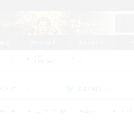
始める
プレイガイド
コミュニティ
ラ
WORLD
Gilgamesh
カンパニー
LS & CWLS
(30)
(18)
#零式挑戦
#立ち上げメンバー募集
#社会人中心
#まったり
#体験歓迎
#クラフター中心
#ギャザラー中心
#ロー
ング
#演奏
#ミラプリ（ミラージュプリズム）
#クリア目指