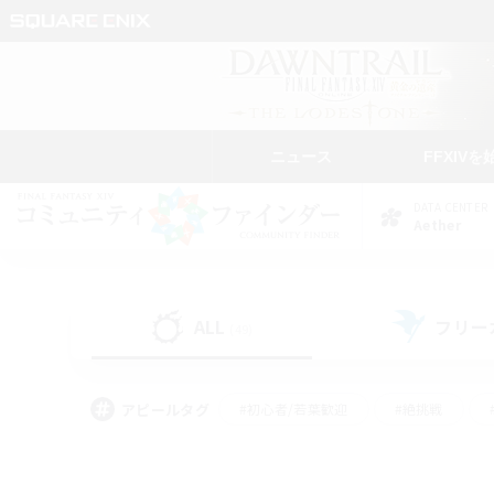
ニュース
FFXIVを
DATA CENTER
Aether
ALL
フリー
(49)
アピールタグ
#初心者/若葉歓迎
#絶挑戦
#モブハント
#学生中心
#なんでも楽しむ
#スクリーンショット撮影
#ハウジ