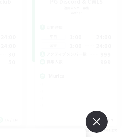
club
PG Discord & CWLS
追加メンバー募集
Aether
活動時間
24:00
1:00
24:00
平日
24:00
1:00
24:00
週末
30
999
アクティブメンバー数
50
999
募集人数
'Murica
JA / EN
EN
26/09/05 まで
募集期間: 2026/09/04 まで