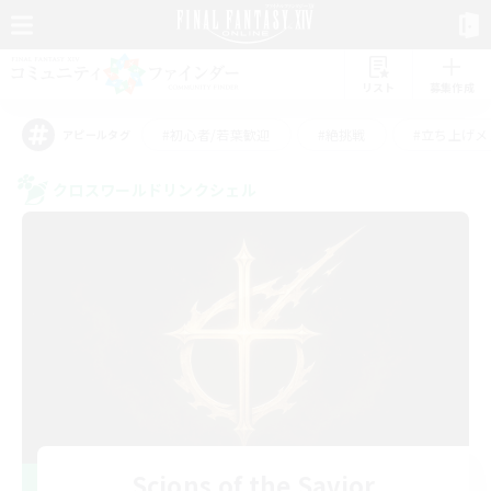
リスト
募集作成
#初心者/若葉歓迎
#絶挑戦
#立ち上げメ
アピールタグ
クロスワールドリンクシェル
Scions of the Savior