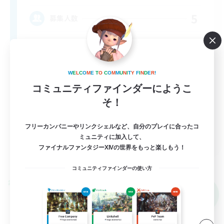
5
募集人数
W
E
L
C
O
M
E
T
O
C
O
M
M
U
N
I
T
Y
F
I
N
D
E
R
!
コミュニティファインダーにようこ
そ！
フリーカンパニーやリンクシェルなど、自分のプレイに合ったコ
EN
ミュニティに加入して、
ファイナルファンタジーXIVの世界をもっと楽しもう！
詳細を見る
募集期間: 2026/09/05 まで
コミュニティファインダーの使い方
クロスワールドリンクシェル
NEW