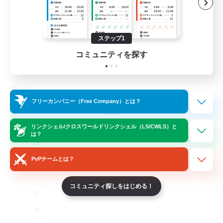
ステップ1
コミュニティを探す
PG Discord & CWLS
フリーカンパニー（Free Company）とは？
追加メンバー募集
Aether
リンクシェル/クロスワールドリンクシェル（LS/CWLS）と
999
は？
募集人数
PvPチームとは？
'Murica
コミュニティ探しをはじめる！