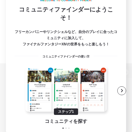
W
E
L
C
O
M
E
T
O
C
O
M
M
U
N
I
T
Y
F
I
N
D
E
R
!
コミュニティファインダーにようこ
そ！
フリーカンパニーやリンクシェルなど、自分のプレイに合ったコ
ミュニティに加入して、
ファイナルファンタジーXIVの世界をもっと楽しもう！
コミュニティファインダーの使い方
パソコン版へ
関連商品
e-STOREで購入
ステップ1
ゲームダウンロード
コミュニティを探す