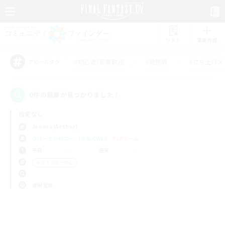
リスト
募集作成
#初心者/若葉歓迎
#絶挑戦
#立ち上げメ
アピールタグ
0件の募集が見つかりました！
指定なし
Jenova (Aether)
フリーカンパニー
LS & CWLS
PvPチーム
平日
週末
＃クラフター中心
使用言語