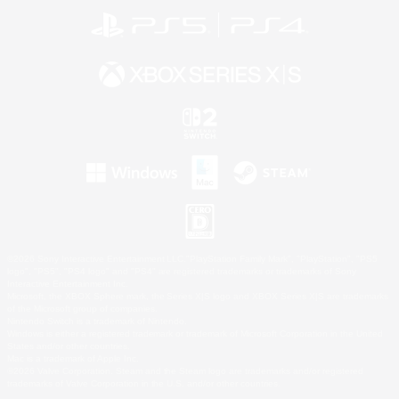
©2026 Sony Interactive Entertainment LLC."PlayStation Family Mark", "PlayStation", "PS5
logo", "PS5", "PS4 logo" and "PS4" are registered trademarks or trademarks of Sony
Interactive Entertainment Inc.
Microsoft, the XBOX Sphere mark, the Series X|S logo and XBOX Series X|S are trademarks
of the Microsoft group of companies.
Nintendo Switch is a trademark of Nintendo.
Windows is either a registered trademark or trademark of Microsoft Corporation in the United
States and/or other countries.
Mac is a trademark of Apple Inc.
©2026 Valve Corporation. Steam and the Steam logo are trademarks and/or registered
trademarks of Valve Corporation in the U.S. and/or other countries.