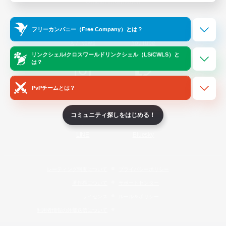
Official Information
フリーカンパニー（Free Company）とは？
/
X
News
YouTube
リンクシェル/クロスワールドリンクシェル（LS/CWLS）と
は？
PvPチームとは？
Instagram
Twitch
コミュニティ探しをはじめる！
LINE
Bluesky
レーティング制度について
プライバシーポリシー
著作権について
サポートセンター
ライセンス
ルール＆ポリシー
利用者情報の外部送信について