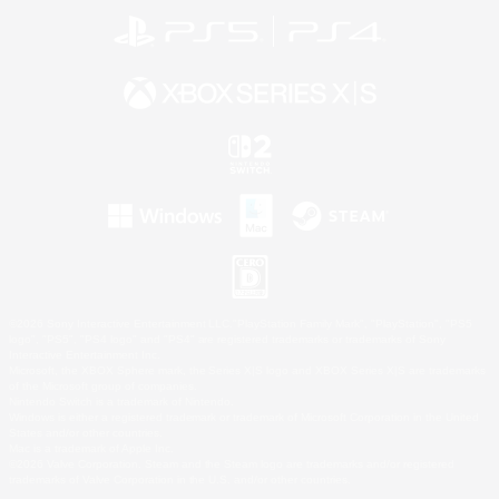
©2026 Sony Interactive Entertainment LLC."PlayStation Family Mark", "PlayStation", "PS5
logo", "PS5", "PS4 logo" and "PS4" are registered trademarks or trademarks of Sony
Interactive Entertainment Inc.
Microsoft, the XBOX Sphere mark, the Series X|S logo and XBOX Series X|S are trademarks
of the Microsoft group of companies.
Nintendo Switch is a trademark of Nintendo.
Windows is either a registered trademark or trademark of Microsoft Corporation in the United
States and/or other countries.
Mac is a trademark of Apple Inc.
©2026 Valve Corporation. Steam and the Steam logo are trademarks and/or registered
trademarks of Valve Corporation in the U.S. and/or other countries.