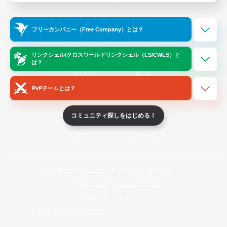
Official Information
フリーカンパニー（Free Company）とは？
/
X
News
YouTube
リンクシェル/クロスワールドリンクシェル（LS/CWLS）と
は？
PvPチームとは？
Instagram
Twitch
コミュニティ探しをはじめる！
LINE
Bluesky
レーティング制度について
プライバシーポリシー
著作権について
サポートセンター
ライセンス
ルール＆ポリシー
利用者情報の外部送信について