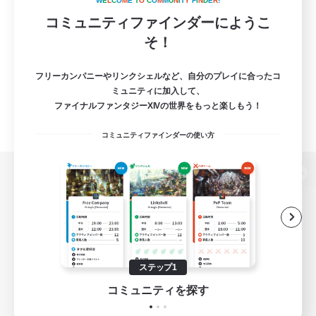
W
E
L
C
O
M
E
T
O
C
O
M
M
U
N
I
T
Y
F
I
N
D
E
R
!
コミュニティファインダーにようこ
そ！
フリーカンパニーやリンクシェルなど、自分のプレイに合ったコ
ミュニティに加入して、
ファイナルファンタジーXIVの世界をもっと楽しもう！
コミュニティファインダーの使い方
パソコン版へ
関連商品
e-STOREで購入
ステップ1
ゲームダウンロード
コミュニティを探す