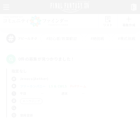
リスト
募集作成
#初心者/若葉歓迎
#絶挑戦
#零式挑戦
アピールタグ
0件の募集が見つかりました！
指定なし
Jenova (Aether)
フリーカンパニー
LS & CWLS
PvPチーム
平日
週末
＃ハウジング
使用言語